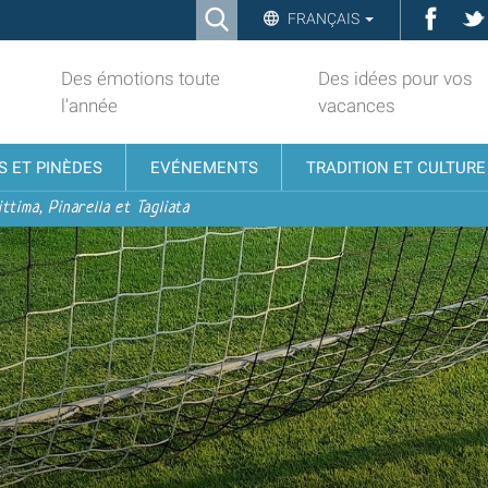
Ricerca
Face
FRANÇAIS
Advanced
Search…
Des émotions toute
Des idées pour vos
l'année
vacances
S ET PINÈDES
EVÉNEMENTS
TRADITION ET CULTURE
ttima, Pinarella et Tagliata