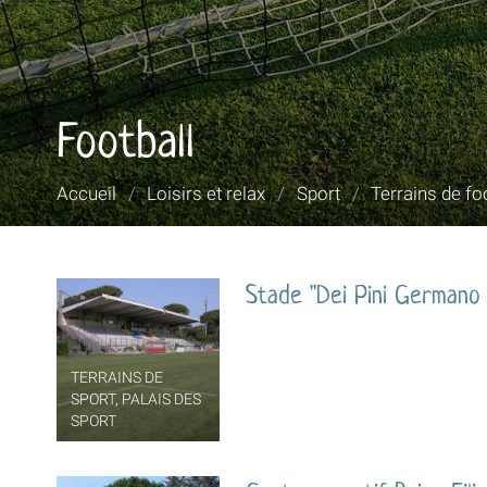
Football
Vous
Accueil
/
Loisirs et relax
/
Sport
/
Terrains de foo
êtes
ici :
Stade "Dei Pini Germano 
TERRAINS DE
SPORT, PALAIS DES
SPORT