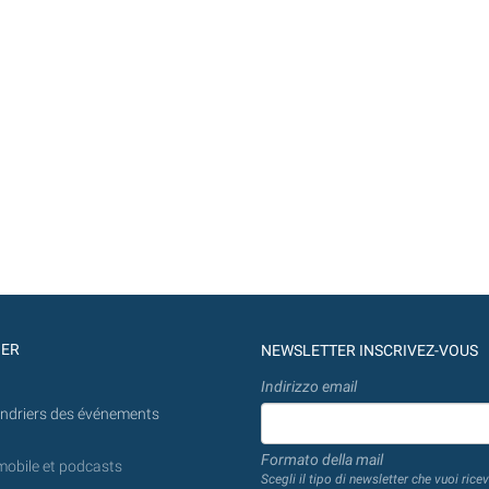
GER
NEWSLETTER INSCRIVEZ-VOUS
Indirizzo email
endriers des événements
Formato della mail
mobile et podcasts
Scegli il tipo di newsletter che vuoi ricev