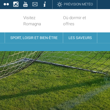
book
Twitter
Flickr
Instagram
YouTube
Contatti
Informazioni
PRÉVISION MÉTÉO
Visitez
Où dormir et
Romagna
offres
SPORT, LOISIR ET BIEN-ÊTRE
LES SAVEURS