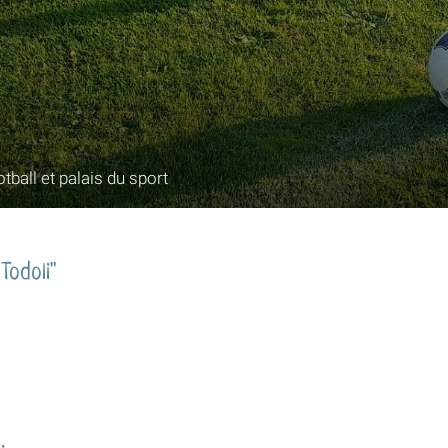
tball et palais du sport
Todoli"