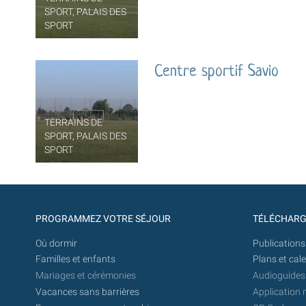
SPORT, PALAIS DES
SPORT
Centre sportif Savio
TERRAINS DE
SPORT, PALAIS DES
SPORT
PROGRAMMEZ VOTRE SÉJOUR
TÉLÉCHAR
Où dormir
Publications
Familles et enfants
Plans et cal
Mariages et cérémonies
Audioguides
Vacances sans barrières
Application 