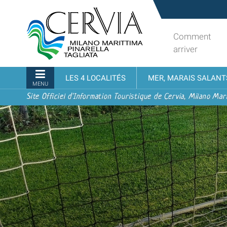
Aller
Sito
au
turistico
contenu.
ufficiale
Comment
|
udi menu
di
arriver
Aller
Cervia,
à
Milano
Navigation
LES 4 LOCALITÉS
MER, MARAIS SALANT
la
Marittima,
MENU
navigation
Pinarella,
Site Officiel d'Information Touristique de Cervia, Milano Mari
Tagliata