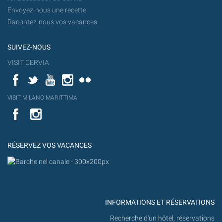
Envoyez-nous une recette
Racontez-nous vos vacances
SUIVEZ-NOUS
VISIT CERVIA
Facebook
Twitter
YouTube
Instagram
Flickr
YouT
VISIT MILANO MARITTIMA
Flick
VISIT
YouTube
MILANO
MARITTIMA
RÉSERVEZ VOS VACANCES
INFORMATIONS ET RÉSERVATIONS
Recherche d'un hôtel, réservations