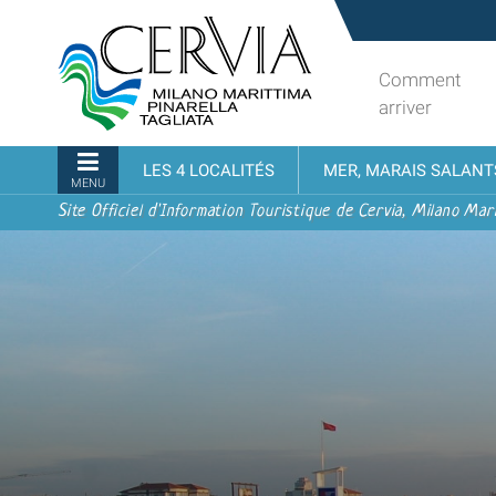
Aller
Sito
au
turistico
contenu.
ufficiale
Comment
|
udi menu
di
arriver
Aller
Cervia,
à
Milano
Navigation
LES 4 LOCALITÉS
MER, MARAIS SALANT
la
Marittima,
MENU
navigation
Pinarella,
Site Officiel d'Information Touristique de Cervia, Milano Mari
Tagliata