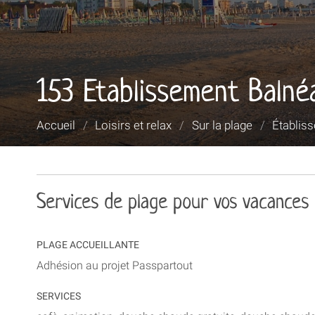
153 Etablissement Balné
Vous
Accueil
/
Loisirs et relax
/
Sur la plage
/
Établis
êtes
ici :
Services de plage pour vos vacances
PLAGE ACCUEILLANTE
Adhésion au projet Passpartout
SERVICES