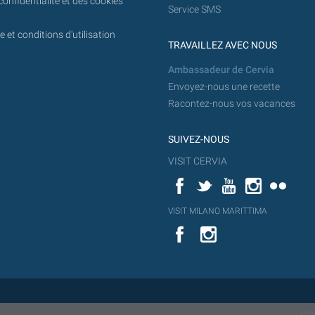
confidentialité et des cookies
Service SMS
 et conditions d'utilisation
TRAVAILLEZ AVEC NOUS
Ambassadeur de Cervia
Envoyez-nous une recette
Racontez-nous vos vacances
SUIVEZ-NOUS
VISIT CERVIA
Facebook
Twitter
YouTube
Instagram
Flickr
YouT
VISIT MILANO MARITTIMA
Flick
VISIT
YouTube
MILANO
MARITTIMA
CO