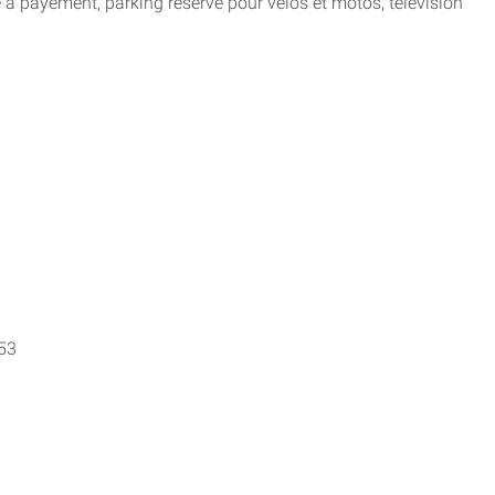
à payement, parking réservé pour vélos et motos, télévision
53