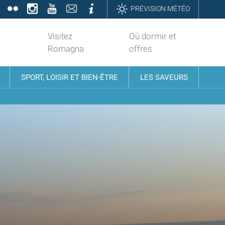
book
Twitter
Flickr
Instagram
YouTube
Contatti
Informazioni
PRÉVISION MÉTÉO
Visitez
Où dormir et
Romagna
offres
SPORT, LOISIR ET BIEN-ÊTRE
LES SAVEURS