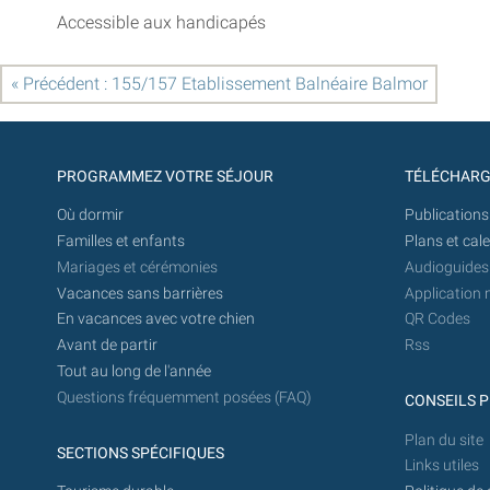
Accessible aux handicapés
« Précédent : 155/157 Etablissement Balnéaire Balmor
PROGRAMMEZ VOTRE SÉJOUR
TÉLÉCHAR
Où dormir
Publications
Familles et enfants
Plans et cal
Mariages et cérémonies
Audioguides
Vacances sans barrières
Application 
En vacances avec votre chien
QR Codes
Avant de partir
Rss
Tout au long de l'année
Questions fréquemment posées (FAQ)
CONSEILS P
Plan du site
SECTIONS SPÉCIFIQUES
Links utiles