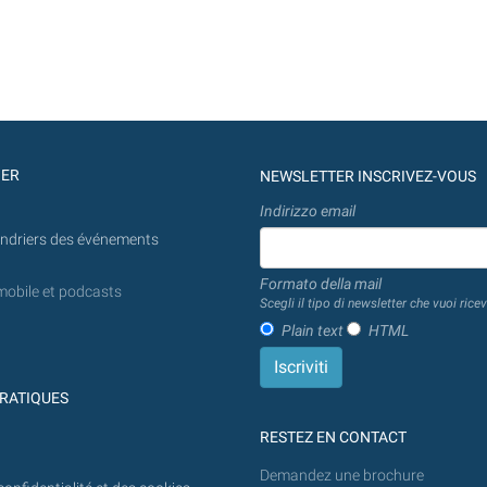
GER
NEWSLETTER INSCRIVEZ-VOUS
Indirizzo email
endriers des événements
Formato della mail
mobile et podcasts
Scegli il tipo di newsletter che vuoi ricev
Plain text
HTML
RATIQUES
RESTEZ EN CONTACT
Demandez une brochure