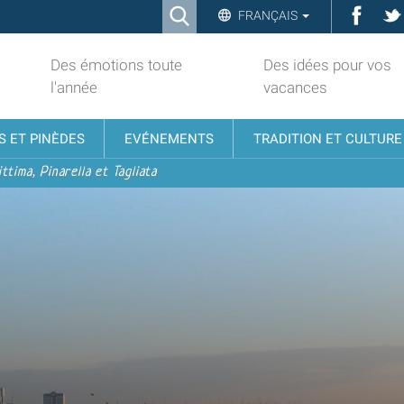
Ricerca
Face
FRANÇAIS
Advanced
Search…
Des émotions toute
Des idées pour vos
l'année
vacances
S ET PINÈDES
EVÉNEMENTS
TRADITION ET CULTURE
ttima, Pinarella et Tagliata