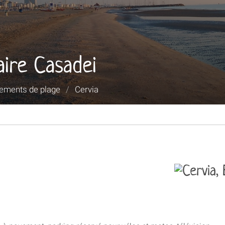
aire Casadei
sements de plage
/
Cervia