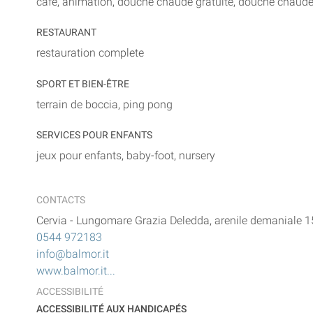
cafè, animation, douche chaude gratuite, douche chaude 
RESTAURANT
restauration complete
SPORT ET BIEN-ÊTRE
terrain de boccia, ping pong
SERVICES POUR ENFANTS
jeux pour enfants, baby-foot, nursery
CONTACTS
Cervia
-
Lungomare Grazia Deledda, arenile demaniale 1
0544 972183
info@balmor.it
www.balmor.it...
ACCESSIBILITÉ
ACCESSIBILITÉ AUX HANDICAPÉS