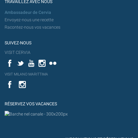
TRAVAILLEZ AVEC NOUS
Ambassadeur de Cervia
Envoyez-nous une recette
Racontez-nous vos vacances
SUIVEZ-NOUS
VISIT CERVIA
Facebook
Twitter
YouTube
Instagram
Flickr
YouT
VISIT MILANO MARITTIMA
Flick
VISIT
YouTube
MILANO
MARITTIMA
RÉSERVEZ VOS VACANCES