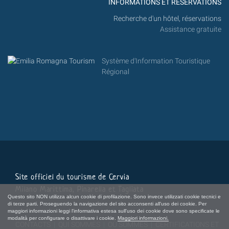
INFORMATIONS ET RÉSERVATIONS
Recherche d'un hôtel, réservations
Assistance gratuite
Système d'Information Touristique
Régional
Site officiel du tourisme de Cervia
Milano Marittima, Pinarella et Tagliata
Questo sito NON utilizza alcun cookie di profilazione. Sono invece utilizzati cookie tecnici e
di terze parti. Proseguendo la navigazione del sito acconsenti all'uso dei cookie. Per
maggiori informazioni leggi l'informativa estesa sull'uso dei cookie dove sono specificate le
modalità per configurare o disattivare i cookie.
Maggiori informazioni.
CONTACTS
|
QUI SOMMES
|
OÙ SOMMES
|
CERTIFICATIONS ET