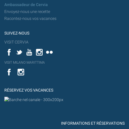
Ambassadeur de Cervia
Envoyez-nous une recette
Racontez-nous vos vacances
SUIVEZ-NOUS
VISIT CERVIA
Facebook
Twitter
YouTube
Instagram
Flickr
YouT
VISIT MILANO MARITTIMA
Flick
VISIT
YouTube
MILANO
MARITTIMA
RÉSERVEZ VOS VACANCES
INFORMATIONS ET RÉSERVATIONS