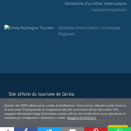
Recherche d'un hôtel, réservations
Assistance gratuite
Système d'Information Touristique
Régional
Site officiel du tourisme de Cervia
Milano Marittima, Pinarella et Tagliata
Questo sito NON utilizza alcun cookie di profilazione. Sono invece utilizzati cookie tecnici e
di terze parti. Proseguendo la navigazione del sito acconsenti all'uso dei cookie. Per
maggiori informazioni leggi l'informativa estesa sull'uso dei cookie dove sono specificate le
modalità per configurare o disattivare i cookie.
Maggiori informazioni.
CONTACTS
|
QUI SOMMES
|
OÙ SOMMES
|
CERTIFICATIONS ET
PRIX
Chiudi