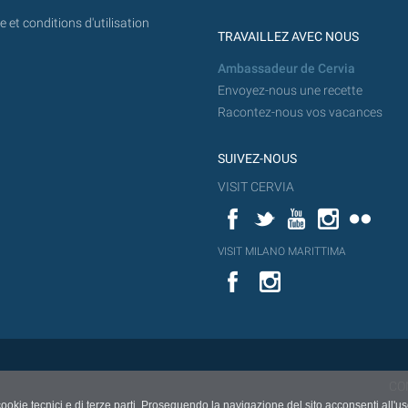
 et conditions d'utilisation
TRAVAILLEZ AVEC NOUS
Ambassadeur de Cervia
Envoyez-nous une recette
Racontez-nous vos vacances
SUIVEZ-NOUS
VISIT CERVIA
Facebook
Twitter
YouTube
Instagram
Flickr
YouT
VISIT MILANO MARITTIMA
Flick
VISIT
YouTube
MILANO
MARITTIMA
CO
cookie tecnici e di terze parti. Proseguendo la navigazione del sito acconsenti all'u