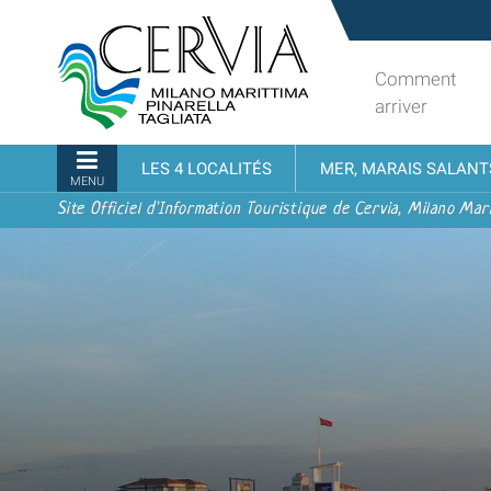
Aller
Sito
au
turistico
contenu.
ufficiale
Comment
|
udi menu
di
arriver
Aller
Cervia,
à
Milano
Navigation
LES 4 LOCALITÉS
MER, MARAIS SALANT
la
Marittima,
MENU
navigation
Pinarella,
Site Officiel d'Information Touristique de Cervia, Milano Mari
Tagliata