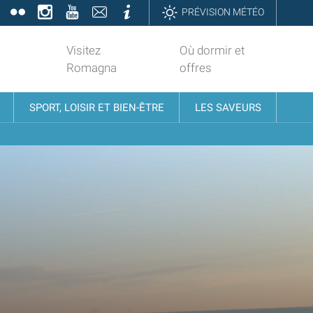
book
Twitter
Flickr
Instagram
YouTube
Contatti
Informazioni
PRÉVISION MÉTÉO
Visitez
Où dormir et
Romagna
offres
SPORT, LOISIR ET BIEN-ÊTRE
LES SAVEURS