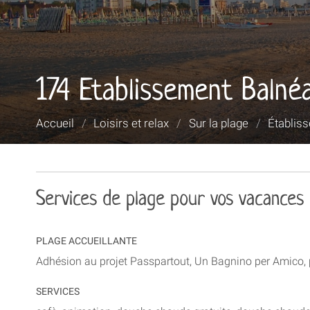
174 Etablissement Balnéai
Vous
Accueil
/
Loisirs et relax
/
Sur la plage
/
Établis
êtes
ici :
Services de plage pour vos vacances
PLAGE ACCUEILLANTE
Adhésion au projet Passpartout, Un Bagnino per Amico, 
SERVICES