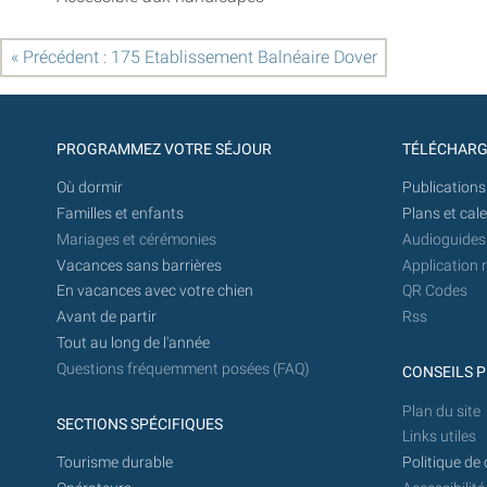
« Précédent : 175 Etablissement Balnéaire Dover
PROGRAMMEZ VOTRE SÉJOUR
TÉLÉCHAR
Où dormir
Publications
Familles et enfants
Plans et cal
Mariages et cérémonies
Audioguides
Vacances sans barrières
Application 
En vacances avec votre chien
QR Codes
Avant de partir
Rss
Tout au long de l'année
Questions fréquemment posées (FAQ)
CONSEILS P
Plan du site
SECTIONS SPÉCIFIQUES
Links utiles
Tourisme durable
Politique de 