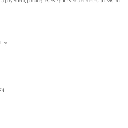
à payement, parking réservé pour vélos et motos, télévision
lley
74