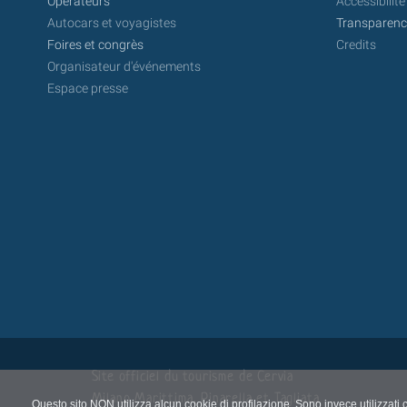
Opérateurs
Accessibilité
Autocars et voyagistes
Transparence
Foires et congrès
Credits
Organisateur d'événements
Espace presse
Site officiel du tourisme de Cervia
Milano Marittima, Pinarella et Tagliata
Questo sito NON utilizza alcun cookie di profilazione. Sono invece utilizzati 