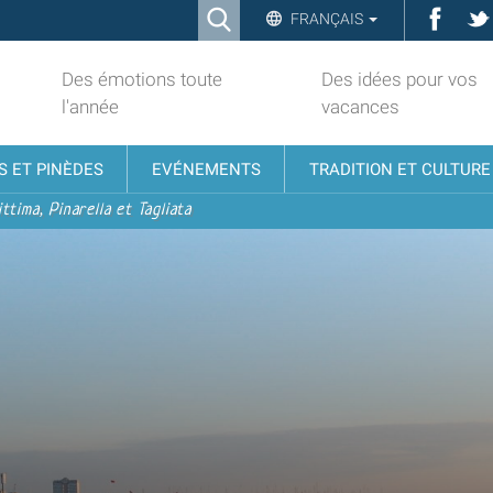
Ricerca
Face
FRANÇAIS
Advanced
Search…
Des émotions toute
Des idées pour vos
l'année
vacances
S ET PINÈDES
EVÉNEMENTS
TRADITION ET CULTURE
ttima, Pinarella et Tagliata