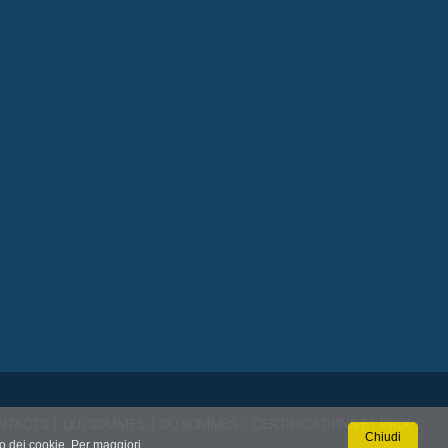
NTACTS
|
QUI SOMMES
|
OÙ SOMMES
|
CERTIFICATIONS ET PRIX
Chiudi
so dei cookie. Per maggiori