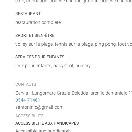
cafè, animation, douche chaude gratuite, douche chaude 
RESTAURANT
restauration complete
SPORT ET BIEN-ÊTRE
volley sur la plage, tennis sur la plage, ping pong, foot vo
SERVICES POUR ENFANTS
jeux pour enfants, baby-foot, nursery
CONTACTS
Cervia
-
Lungomare Grazia Deledda, arenile demaniale 1
0544 71461
santoninic@gmail.com
ACCESSIBILITÉ
ACCESSIBILITÉ AUX HANDICAPÉS
Accessible aux handicapés