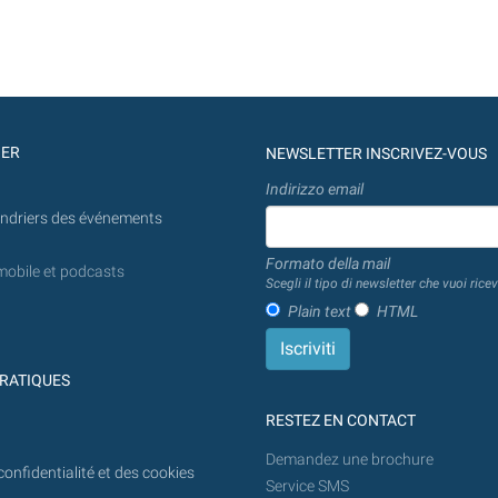
GER
NEWSLETTER INSCRIVEZ-VOUS
Indirizzo email
endriers des événements
Formato della mail
mobile et podcasts
Scegli il tipo di newsletter che vuoi ricev
Plain text
HTML
RATIQUES
RESTEZ EN CONTACT
Demandez une brochure
confidentialité et des cookies
Service SMS