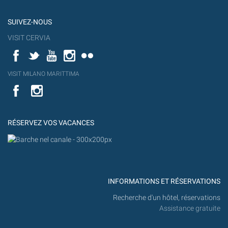
SUIVEZ-NOUS
VISIT CERVIA
Facebook
Twitter
YouTube
Instagram
Flickr
YouT
VISIT MILANO MARITTIMA
Flick
VISIT
YouTube
MILANO
MARITTIMA
RÉSERVEZ VOS VACANCES
INFORMATIONS ET RÉSERVATIONS
Recherche d'un hôtel, réservations
Assistance gratuite