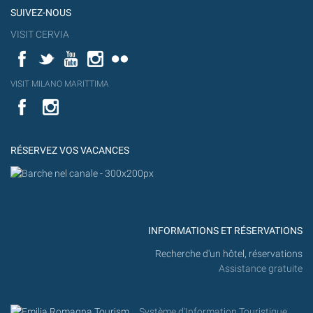
SUIVEZ-NOUS
VISIT CERVIA
Facebook
Twitter
YouTube
Instagram
Flickr
YouT
VISIT MILANO MARITTIMA
Flick
VISIT
YouTube
MILANO
MARITTIMA
RÉSERVEZ VOS VACANCES
INFORMATIONS ET RÉSERVATIONS
Recherche d'un hôtel, réservations
Assistance gratuite
Système d'Information Touristique