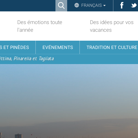
Ricerca
Face
FRANÇAIS
Advanced
Search…
Des émotions toute
Des idées pour vos
l'année
vacances
S ET PINÈDES
EVÉNEMENTS
TRADITION ET CULTURE
ttima, Pinarella et Tagliata