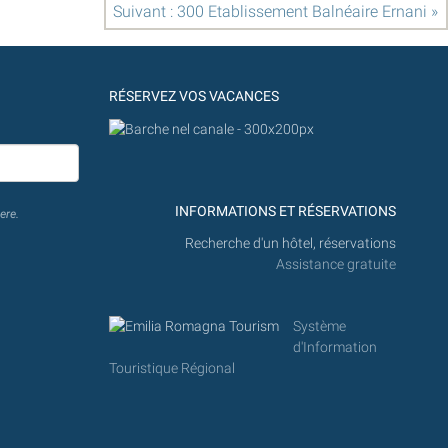
Suivant : 300 Etablissement Balnéaire Ernani »
RÉSERVEZ VOS VACANCES
INFORMATIONS ET RÉSERVATIONS
ere.
Recherche d'un hôtel, réservations
Assistance gratuite
Système
d'Information
Touristique Régional