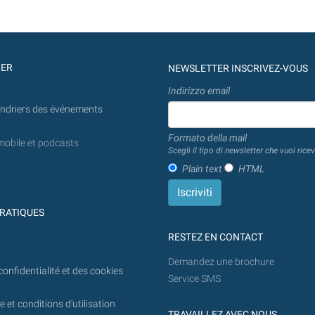
GER
NEWSLETTER INSCRIVEZ-VOUS
Indirizzo email
endriers des événements
Formato della mail
mobile et podcasts
Scegli il tipo di newsletter che vuoi ricev
Plain text
HTML
RATIQUES
RESTEZ EN CONTACT
Demandez une brochure
confidentialité et des cookies
Service SMS
 et conditions d'utilisation
TRAVAILLEZ AVEC NOUS