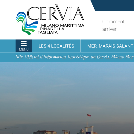
Aller
Sito
au
turistico
contenu.
ufficiale
Comment
|
udi menu
di
arriver
Aller
Cervia,
à
Milano
Navigation
LES 4 LOCALITÉS
MER, MARAIS SALANT
la
Marittima,
MENU
navigation
Pinarella,
Site Officiel d'Information Touristique de Cervia, Milano Mari
Tagliata