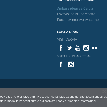
Ambassadeur de Cervia
Envoyez-nous une recette
Racontez-nous vos vacances
SUIVEZ-NOUS
VISIT CERVIA
Facebook
Twitter
YouTube
Instagram
Flickr
YouT
VISIT MILANO MARITTIMA
Flick
VISIT
YouTube
MILANO
MARITTIMA
CO
cookie tecnici e di terze parti. Proseguendo la navigazione del sito acconsenti all'u
ate le modalità per configurare o disattivare i cookie.
Maggiori informazioni.