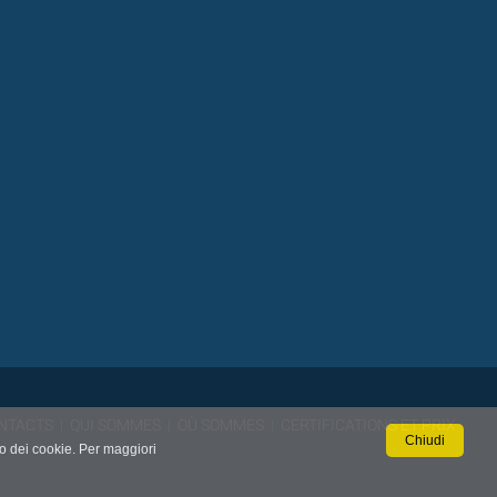
NTACTS
|
QUI SOMMES
|
OÙ SOMMES
|
CERTIFICATIONS ET PRIX
Chiudi
so dei cookie. Per maggiori