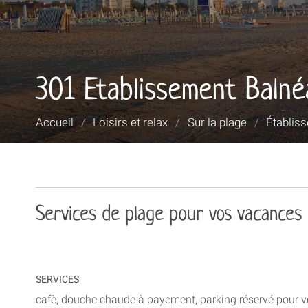
301 Etablissement Balné
Vous
Accueil
/
Loisirs et relax
/
Sur la plage
/
Établis
êtes
ici :
Services de plage pour vos vacances
SERVICES
cafè, douche chaude à payement, parking réservé pour v