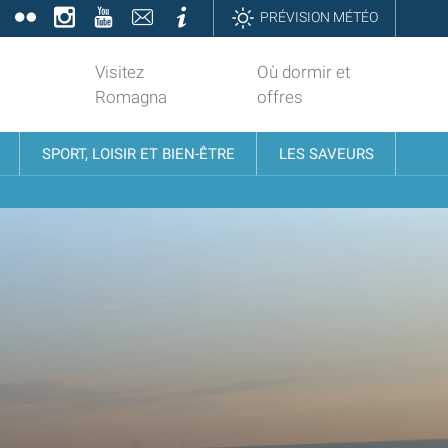
book
Twitter
Flickr
Instagram
YouTube
Contatti
Informazioni
PRÉVISION MÉTÉO
Visitez
Où dormir et
Romagna
offres
SPORT, LOISIR ET BIEN-ÊTRE
LES SAVEURS