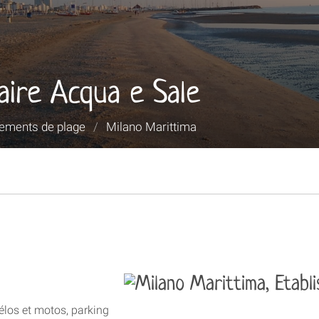
aire Acqua e Sale
sements de plage
/
Milano Marittima
élos et motos, parking