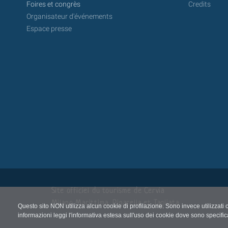
Foires et congrès
Credits
Organisateur d'événements
Espace presse
Site officiel du tourisme de Cervia
Milano Marittima, Pinarella et Tagliata
Questo sito NON utilizza alcun cookie di profilazione. Sono invece utilizzati 
informazioni leggi l'informativa estesa sull'uso dei cookie dove sono specific