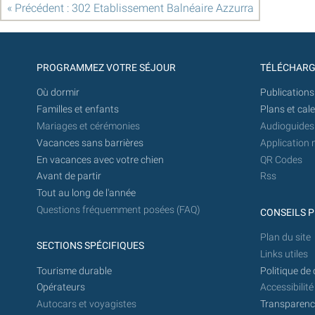
« Précédent : 302 Etablissement Balnéaire Azzurra
PROGRAMMEZ VOTRE SÉJOUR
TÉLÉCHAR
Où dormir
Publications
Familles et enfants
Plans et cal
Mariages et cérémonies
Audioguides
Vacances sans barrières
Application 
En vacances avec votre chien
QR Codes
Avant de partir
Rss
Tout au long de l'année
Questions fréquemment posées (FAQ)
CONSEILS P
Plan du site
SECTIONS SPÉCIFIQUES
Links utiles
Tourisme durable
Politique de 
Opérateurs
Accessibilité
Autocars et voyagistes
Transparence