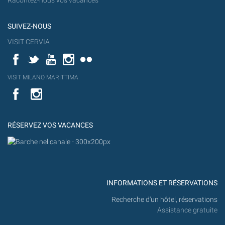
Racontez-nous vos vacances
SUIVEZ-NOUS
VISIT CERVIA
Facebook
Twitter
YouTube
Instagram
Flickr
YouT
VISIT MILANO MARITTIMA
Flick
VISIT
YouTube
MILANO
MARITTIMA
RÉSERVEZ VOS VACANCES
INFORMATIONS ET RÉSERVATIONS
Recherche d'un hôtel, réservations
Assistance gratuite