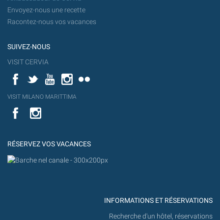
Envoyez-nous une recette
Racontez-nous vos vacances
SUIVEZ-NOUS
VISIT CERVIA
Facebook
Twitter
YouTube
Instagram
Flickr
YouT
VISIT MILANO MARITTIMA
Flick
VISIT
YouTube
MILANO
MARITTIMA
RÉSERVEZ VOS VACANCES
INFORMATIONS ET RÉSERVATIONS
Recherche d'un hôtel, réservations