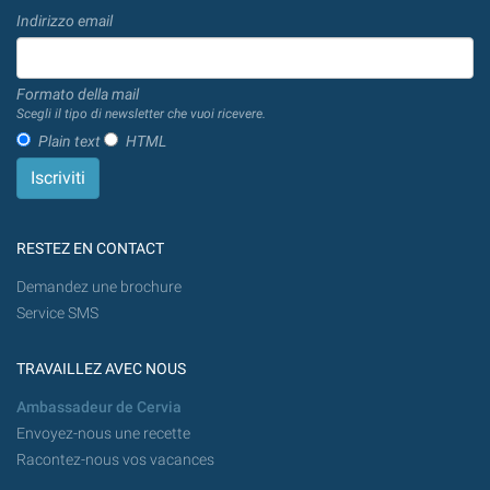
Indirizzo email
Formato della mail
Scegli il tipo di newsletter che vuoi ricevere.
Plain text
HTML
RESTEZ EN CONTACT
Demandez une brochure
Service SMS
TRAVAILLEZ AVEC NOUS
Ambassadeur de Cervia
Envoyez-nous une recette
Racontez-nous vos vacances