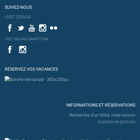
SUIVEZ-NOUS
VISIT CERVIA
Facebook
Twitter
YouTube
Instagram
Flickr
YouT
VISIT MILANO MARITTIMA
Flick
VISIT
YouTube
MILANO
MARITTIMA
RÉSERVEZ VOS VACANCES
INFORMATIONS ET RÉSERVATIONS
Recherche d'un hôtel, réservations
Assistance gratuite