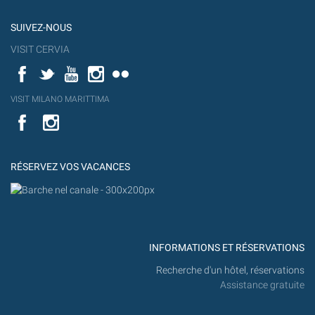
SUIVEZ-NOUS
VISIT CERVIA
Facebook
Twitter
YouTube
Instagram
Flickr
YouT
VISIT MILANO MARITTIMA
Flick
VISIT
YouTube
MILANO
MARITTIMA
RÉSERVEZ VOS VACANCES
INFORMATIONS ET RÉSERVATIONS
Recherche d'un hôtel, réservations
Assistance gratuite