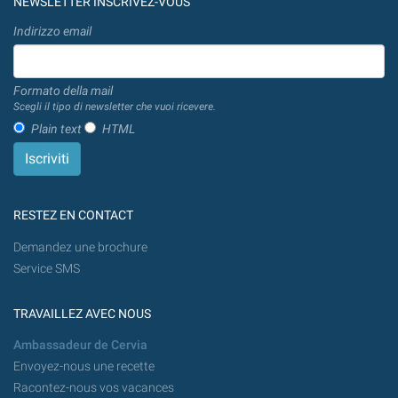
NEWSLETTER INSCRIVEZ-VOUS
Indirizzo email
Formato della mail
Scegli il tipo di newsletter che vuoi ricevere.
Plain text
HTML
RESTEZ EN CONTACT
Demandez une brochure
Service SMS
TRAVAILLEZ AVEC NOUS
Ambassadeur de Cervia
Envoyez-nous une recette
Racontez-nous vos vacances