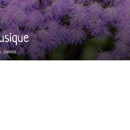
usique
, danse