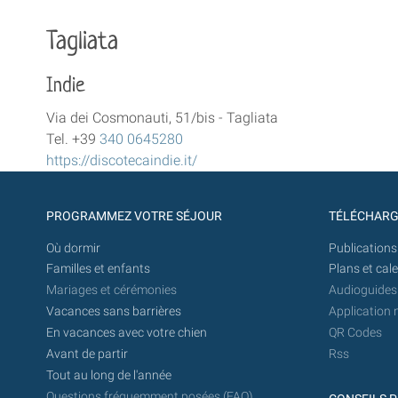
Tagliata
Indie
Via dei Cosmonauti, 51/bis - Tagliata
Tel. +39
340 0645280
https://discotecaindie.it/
PROGRAMMEZ VOTRE SÉJOUR
TÉLÉCHAR
Où dormir
Publications
Familles et enfants
Plans et cal
Mariages et cérémonies
Audioguides
Vacances sans barrières
Application 
En vacances avec votre chien
QR Codes
Avant de partir
Rss
Tout au long de l'année
Questions fréquemment posées (FAQ)