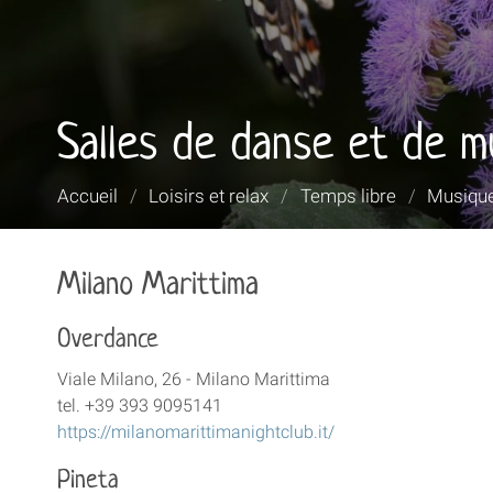
Salles de danse et de m
Vous
Accueil
/
Loisirs et relax
/
Temps libre
/
Musique
êtes
ici :
Milano Marittima
Overdance
Viale Milano, 26 - Milano Marittima
tel. +39 393 9095141
https://milanomarittimanightclub.it/
Pineta