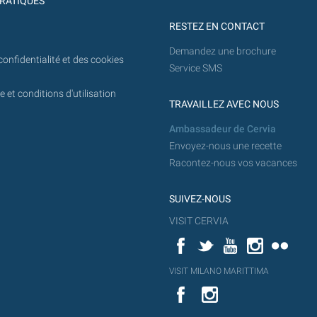
RATIQUES
RESTEZ EN CONTACT
Demandez une brochure
confidentialité et des cookies
Service SMS
 et conditions d'utilisation
TRAVAILLEZ AVEC NOUS
Ambassadeur de Cervia
Envoyez-nous une recette
Racontez-nous vos vacances
SUIVEZ-NOUS
VISIT CERVIA
Facebook
Twitter
YouTube
Instagram
Flickr
YouT
VISIT MILANO MARITTIMA
Flick
VISIT
YouTube
MILANO