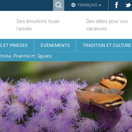
Ricerca
Face
FRANÇAIS
Advanced
Search…
Des émotions toute
Des idées pour vos
l'année
vacances
S ET PINÈDES
EVÉNEMENTS
TRADITION ET CULTURE
ttima, Pinarella et Tagliata