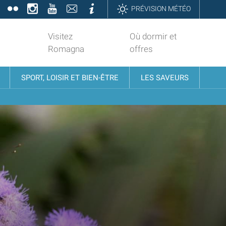
book
Twitter
Flickr
Instagram
YouTube
Contatti
Informazioni
PRÉVISION MÉTÉO
Visitez
Où dormir et
Romagna
offres
SPORT, LOISIR ET BIEN-ÊTRE
LES SAVEURS