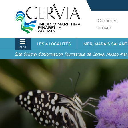
Aller
Sito
au
turistico
contenu.
ufficiale
Comment
|
udi menu
di
arriver
Aller
Cervia,
à
Milano
Navigation
LES 4 LOCALITÉS
MER, MARAIS SALANT
la
Marittima,
MENU
navigation
Pinarella,
Site Officiel d'Information Touristique de Cervia, Milano Mari
Tagliata