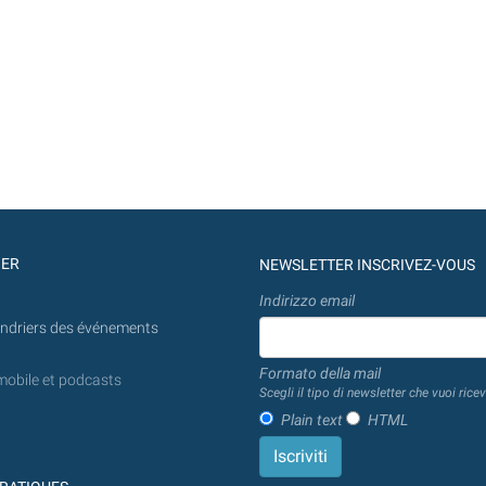
GER
NEWSLETTER INSCRIVEZ-VOUS
Indirizzo email
endriers des événements
Formato della mail
mobile et podcasts
Scegli il tipo di newsletter che vuoi ricev
Plain text
HTML