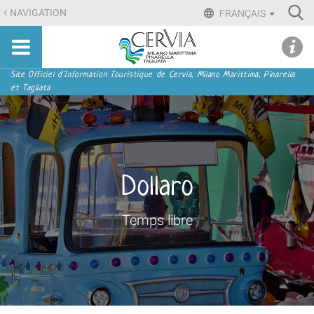
Aller
Ri
NAVIGATION
FRANÇAIS
au
Advan
Sito
contenu.
udi menu
Searc
turistico
|
ufficiale
Aller
Navigation
Site Officiel d'Information Touristique de Cervia, Milano Marittima, Pinarella
di
et Tagliata
à
Cervia,
la
Milano
navigation
Marittima,
Pinarella,
Tagliata
Dollaro
Temps libre