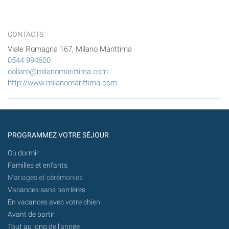
CONTACTS
Viale Romagna 167, Milano Marittima
0544 994600
dollaro@milanomarittima.com
http://www.milanomarittima.com
PROGRAMMEZ VOTRE SÉJOUR
Où dormir
Familles et enfants
Mariages et cérémonies
Vacances sans barrières
En vacances avec votre chien
Avant de partir
Tout au long de l'année