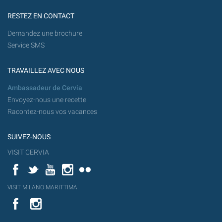
RESTEZ EN CONTACT
Demandez une brochure
Service SMS
TRAVAILLEZ AVEC NOUS
Ambassadeur de Cervia
Envoyez-nous une recette
Racontez-nous vos vacances
SUIVEZ-NOUS
VISIT CERVIA
Facebook
Twitter
YouTube
Instagram
Flickr
YouT
VISIT MILANO MARITTIMA
Flick
VISIT
YouTube
MILANO
MARITTIMA