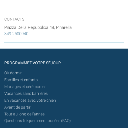
CONTACTS
Piazza Della Repubblica 48, Pinarella
349 2500940
PROGRAMMEZ VOTRE SÉJOUR
Où dormir
Familles et enfants
Mariages et cérémonies
Vacances sans barrières
En vacances avec votre chien
Avant de partir
Tout au long de l'année
Questions fréquemment posées (FAQ)