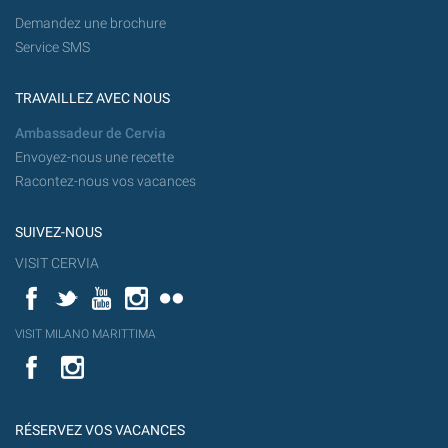
Demandez une brochure
Service SMS
TRAVAILLEZ AVEC NOUS
Ambassadeur de Cervia
Envoyez-nous une recette
Racontez-nous vos vacances
SUIVEZ-NOUS
VISIT CERVIA
Facebook
Twitter
YouTube
Instagram
Flickr
YouT
VISIT MILANO MARITTIMA
Flick
VISIT
YouTube
MILANO
MARITTIMA
RÉSERVEZ VOS VACANCES