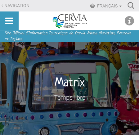
Aller
Ri
NAVIGATION
FRANÇAIS
au
Advan
Sito
contenu.
udi menu
Searc
turistico
|
ufficiale
Aller
Navigation
Site Officiel d'Information Touristique de Cervia, Milano Marittima, Pinarella
di
et Tagliata
à
Cervia,
la
Milano
navigation
Marittima,
Pinarella,
Tagliata
Matrix
Temps libre