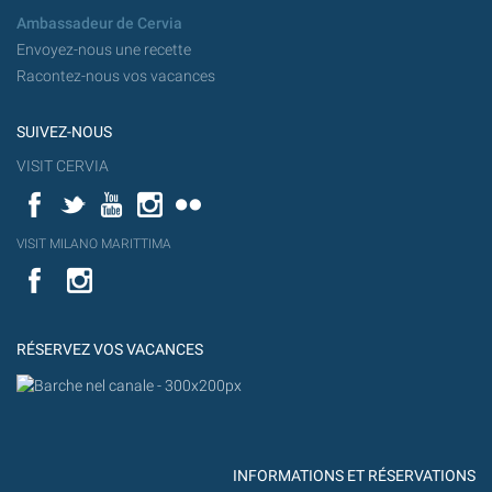
Ambassadeur de Cervia
Envoyez-nous une recette
Racontez-nous vos vacances
SUIVEZ-NOUS
VISIT CERVIA
Facebook
Twitter
YouTube
Instagram
Flickr
YouT
VISIT MILANO MARITTIMA
Flick
VISIT
YouTube
MILANO
MARITTIMA
RÉSERVEZ VOS VACANCES
INFORMATIONS ET RÉSERVATIONS