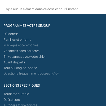
Il n'y a aucun élément dans ce dossier pour l'instant.
PROGRAMMEZ VOTRE SÉJOUR
Où dormir
Familles et enfants
Mariages et cérémonies
Vacances sans barrières
En vacances avec votre chien
Avant de partir
Tout au long de l'année
Questions fréquemment posées (FAQ)
SECTIONS SPÉCIFIQUES
Tourisme durable
Opérateurs
Autocars et voyagistes