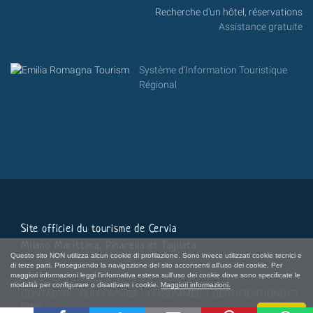
Recherche d'un hôtel, réservations
Assistance gratuite
Système d'Information Touristique
Régional
Site officiel du tourisme de Cervia
Milano Marittima, Pinarella et Tagliata
Questo sito NON utilizza alcun cookie di profilazione. Sono invece utilizzati cookie tecnici e
di terze parti. Proseguendo la navigazione del sito acconsenti all'uso dei cookie. Per
maggiori informazioni leggi l'informativa estesa sull'uso dei cookie dove sono specificate le
modalità per configurare o disattivare i cookie.
Maggiori informazioni.
CONTACTS
|
QUI SOMMES
|
OÙ SOMMES
|
CERTIFICATIONS ET
PRIX
Chiudi