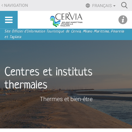
Aller
Ri
NAVIGATION
FRANÇAIS
au
Advan
Sito
contenu.
udi menu
Searc
turistico
|
ufficiale
Aller
Navigation
Site Officiel d'Information Touristique de Cervia, Milano Marittima, Pinarella
di
et Tagliata
à
Cervia,
la
Milano
navigation
Marittima,
Pinarella,
Centres et instituts
Tagliata
thermales
Thermes et bien-être