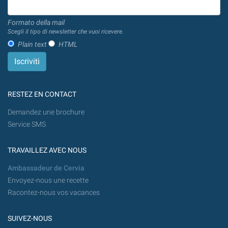
Formato della mail
Scegli il tipo di newsletter che vuoi ricevere.
Plain text
HTML
RESTEZ EN CONTACT
Demandez une brochure
Service SMS
TRAVAILLEZ AVEC NOUS
Ambassadeur de Cervia
Envoyez-nous une recette
Racontez-nous vos vacances
SUIVEZ-NOUS