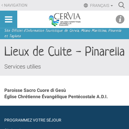
Aller
Ri
NAVIGATION
FRANÇAIS
au
Advan
Sito
contenu.
udi menu
Searc
turistico
|
ufficiale
Aller
Navigation
Site Officiel d'Information Touristique de Cervia, Milano Marittima, Pinarella
di
et Tagliata
à
Cervia,
la
Lieux de Culte - Pinarella
Milano
navigation
Marittima,
Pinarella,
Services utilies
Tagliata
Paroisse Sacro Cuore di Gesù
Église Chrétienne Évangélique Pentécostale A.D.I.
PROGRAMMEZ VOTRE SÉJOUR