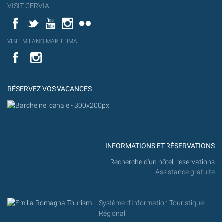
VISIT CERVIA
Facebook
Twitter
YouTube
Instagram
Flickr
YouT
VISIT MILANO MARITTIMA
Flick
VISIT
YouTube
MILANO
MARITTIMA
RÉSERVEZ VOS VACANCES
INFORMATIONS ET RÉSERVATIONS
Recherche d'un hôtel, réservations
Assistance gratuite
Système d'Information Touristique
Régional