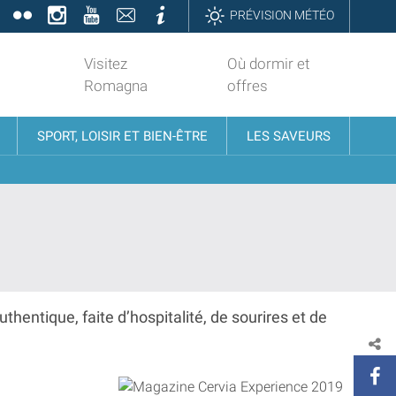
book
Twitter
Flickr
Instagram
YouTube
Contatti
Informazioni
PRÉVISION MÉTÉO
Visitez
Où dormir et
Romagna
offres
SPORT, LOISIR ET BIEN-ÊTRE
LES SAVEURS
uthentique, faite d’hospitalité, de sourires et de