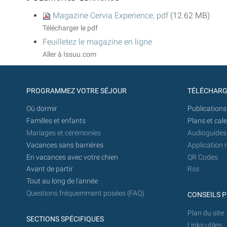
Magazine Cervia Experience, pdf
(12.62 MB)
Télécharger le pdf
Feuilletez le magazine en ligne
Aller à Issuu.com
PROGRAMMEZ VOTRE SÉJOUR
TÉLÉCHAR
Où dormir
Publications
Familles et enfants
Plans et cal
Mariages et cérémonies
Audioguides
Vacances sans barrières
Application 
En vacances avec votre chien
QR Codes
Avant de partir
Rss
Tout au long de l'année
Questions fréquemment posées (FAQ)
CONSEILS P
Plan du site
SECTIONS SPÉCIFIQUES
Links utiles