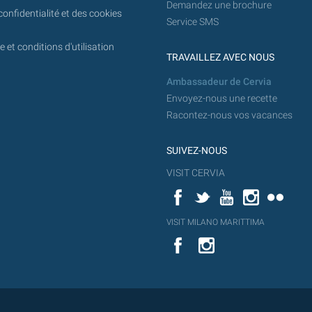
Demandez une brochure
confidentialité et des cookies
Service SMS
 et conditions d'utilisation
TRAVAILLEZ AVEC NOUS
Ambassadeur de Cervia
Envoyez-nous une recette
Racontez-nous vos vacances
SUIVEZ-NOUS
VISIT CERVIA
Facebook
Twitter
YouTube
Instagram
Flickr
YouT
VISIT MILANO MARITTIMA
Flick
VISIT
YouTube
MILANO
MARITTIMA