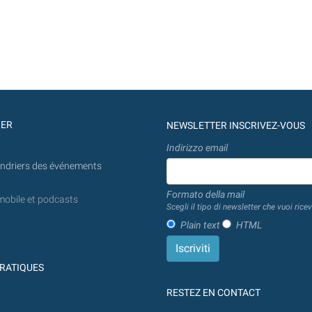
GER
NEWSLETTER INSCRIVEZ-VOUS
Indirizzo email
endriers des événements
Formato della mail
mobile et podcasts
Scegli il tipo di newsletter che vuoi ricev
Plain text
HTML
RATIQUES
RESTEZ EN CONTACT