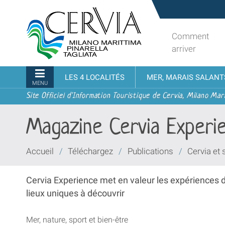
Aller
Sito
au
turistico
contenu.
ufficiale
Comment
|
udi menu
di
arriver
Aller
Cervia,
à
Milano
Navigation
LES 4 LOCALITÉS
MER, MARAIS SALANT
la
Marittima,
MENU
navigation
Pinarella,
Site Officiel d'Information Touristique de Cervia, Milano Mari
Tagliata
Magazine Cervia Experi
Vous
Accueil
/
Téléchargez
/
Publications
/
Cervia et 
êtes
ici :
Cervia Experience met en valeur les expériences de le
lieux uniques à découvrir
Mer, nature, sport et bien-être