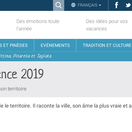
Ricerca
Face
FRANÇAIS
Advanced
Search…
Des émotions toute
Des idées pour vos
l'année
vacances
S ET PINÈDES
EVÉNEMENTS
TRADITION ET CULTURE
ttima, Pinarella et Tagliata
ence 2019
son territoire
 territoire. Il raconte la ville, son âme la plus vraie et a