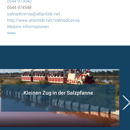
0544 973040
0544 974548
salinadicervia@atlantide.net
http://www.atlantide.net/salinadicervia
Weitere Informationen
Kleinen Zug in der Salzpfanne
/ / /