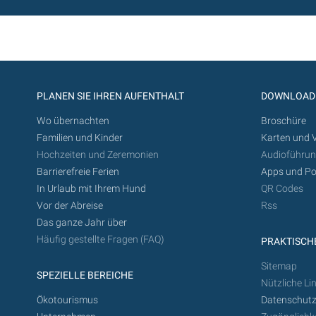
PLANEN SIE IHREN AUFENTHALT
DOWNLOAD
Wo übernachten
Broschüre
Familien und Kinder
Karten und 
Hochzeiten und Zeremonien
Audioführu
Barrierefreie Ferien
Apps und Po
In Urlaub mit Ihrem Hund
QR Codes
Vor der Abreise
Rss
Das ganze Jahr über
Häufig gestellte Fragen (FAQ)
PRAKTISCHE
Sitemap
SPEZIELLE BEREICHE
Nützliche Li
Ökotourismus
Datenschutz