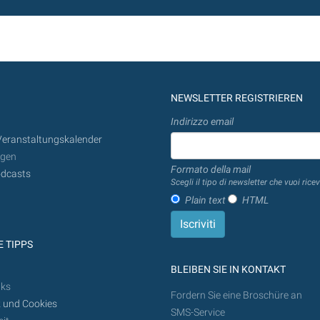
NEWSLETTER REGISTRIEREN
Indirizzo email
Veranstaltungskalender
ngen
Formato della mail
dcasts
Scegli il tipo di newsletter che vuoi ricev
Plain text
HTML
 TIPPS
BLEIBEN SIE IN KONTAKT
nks
Fordern Sie eine Broschüre an
 und Cookies
SMS-Service