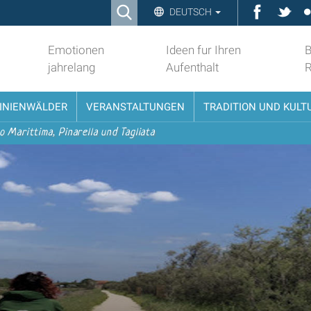
Ricerca
Faceboo
Twit
DEUTSCH
Advanced
Search…
Emotionen
Ideen fur Ihren
B
jahrelang
Aufenthalt
PINIENWÄLDER
VERANSTALTUNGEN
TRADITION UND KULT
o Marittima, Pinarella und Tagliata