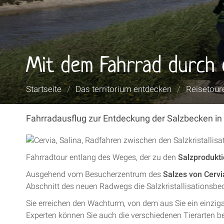
Mit dem Fahrrad durch 
Sie
Startseite
/
Das territorium entdecken
/
Reisetour
sind
hier:
Fahrradausflug zur Entdeckung der Salzbecken in
Fahrradtour entlang des Weges, der zu den
Salzprodukt
Ausgehend vom Besucherzentrum des
Salzes von Cervi
Abschnitt des neuen Radwegs die Salzkristallisationsbe
Sie erreichen den Wachturm, von dem aus Sie ein einzi
Experten können Sie auch die verschiedenen Tierarten be