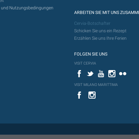
it
z und Nutzungsbedingungen
ARBEITEN SIE MIT UNS ZUSAMM
Cervia-Botschafter
Schicken Sie uns ein Rezept
Erzählen Sie uns Ihre Ferien
FOLGEN SIE UNS
VISIT CERVIA
Facebook
Twitter
YouTube
Instagram
Flickr
VISIT MILANO MARITTIMA
YouTube
YouTub
Flickr