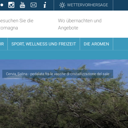
k
ter
Flickr
Instagram
YouTube
Contatti
Informazioni
WETTERVORHERSAGE
esuchen Sie die
Wo übernachten und
Romagna
Angebote
UR
SPORT, WELLNESS UND FREIZEIT
DIE AROMEN
Cervia, Salina - pedalata fra le vasche di cristallizzazione del sale