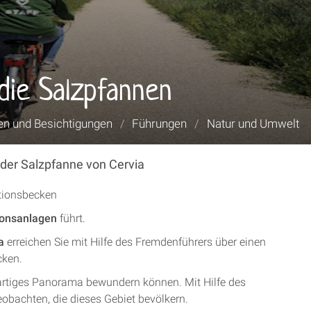
die Salzpfannen
en und Besichtigungen
/
Führungen
/
Natur und Umwelt
 der Salzpfanne von Cervia
ionsanlagen
führt.
a
erreichen Sie mit Hilfe des Fremdenführers über einen
cken.
gartiges Panorama bewundern können. Mit Hilfe des
obachten, die dieses Gebiet bevölkern.