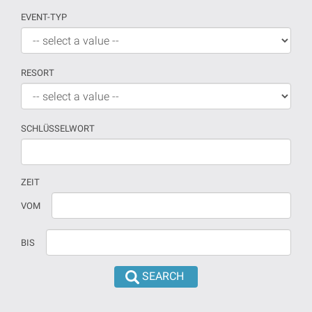
EVENT-TYP
RESORT
SCHLÜSSELWORT
ZEIT
Wenn
Datum
VOM
kein
sollte
Datum
in
BIS
versehen
dd/mm/yyyy
sind,
format
wird
eingeführt
die
werden