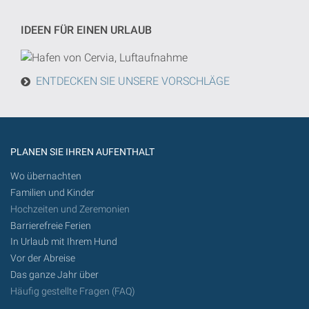
Suche
von
IDEEN FÜR EINEN URLAUB
heute
in
der
ENTDECKEN SIE UNSERE VORSCHLÄGE
Zukunft
getan
werden
PLANEN SIE IHREN AUFENTHALT
Wo übernachten
Familien und Kinder
Hochzeiten und Zeremonien
Barrierefreie Ferien
In Urlaub mit Ihrem Hund
Vor der Abreise
Das ganze Jahr über
Häufig gestellte Fragen (FAQ)