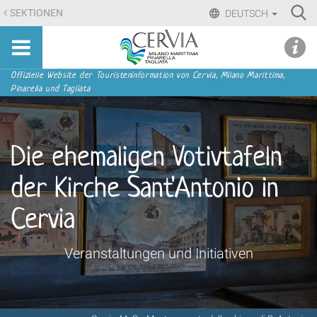
Direkt
Ri
SEKTIONEN
DEUTSCH
zum
Advan
Sito
Inhalt
udi menu
Searc
turistico
|
ufficiale
Direkt
Sektionen
Offizielle Website der Touristeninformation von Cervia, Milano Marittima,
di
Pinarella und Tagliata
zur
Cervia,
Navigation
Milano
Marittima,
Die ehemaligen Votivtafeln
Pinarella,
Tagliata
der Kirche Sant'Antonio in
Cervia
Veranstaltungen und Initiativen