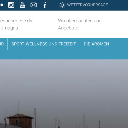
k
ter
Flickr
Instagram
YouTube
Contatti
Informazioni
WETTERVORHERSAGE
esuchen Sie die
Wo übernachten und
Romagna
Angebote
UR
SPORT, WELLNESS UND FREIZEIT
DIE AROMEN