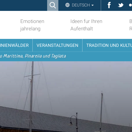
Ricerca
Faceboo
Twit
DEUTSCH
Advanced
Search…
Emotionen
Ideen fur Ihren
B
jahrelang
Aufenthalt
PINIENWÄLDER
VERANSTALTUNGEN
TRADITION UND KULT
o Marittima, Pinarella und Tagliata