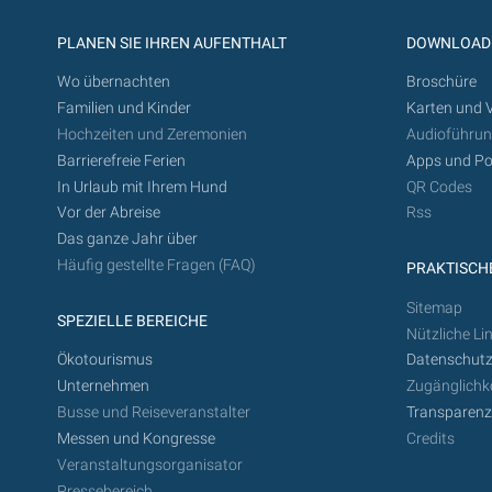
PLANEN SIE IHREN AUFENTHALT
DOWNLOAD
Wo übernachten
Broschüre
Familien und Kinder
Karten und 
Hochzeiten und Zeremonien
Audioführu
Barrierefreie Ferien
Apps und Po
In Urlaub mit Ihrem Hund
QR Codes
Vor der Abreise
Rss
Das ganze Jahr über
Häufig gestellte Fragen (FAQ)
PRAKTISCHE
Sitemap
SPEZIELLE BEREICHE
Nützliche Li
Ökotourismus
Datenschutz
Unternehmen
Zugänglichke
Busse und Reiseveranstalter
Transparen
Messen und Kongresse
Credits
Veranstaltungsorganisator
Pressebereich