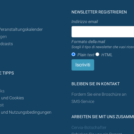
Suche
von
NEWSLETTER REGISTRIEREN
heute
Indirizzo email
in
Veranstaltungskalender
der
ngen
Zukunft
Formato della mail
dcasts
getan
Scegli il tipo di newsletter che vuoi ricev
werden
Plain text
HTML
 TIPPS
BLEIBEN SIE IN KONTAKT
nks
Fordern Sie eine Broschüre an
 und Cookies
SMS-Service
it
z und Nutzungsbedingungen
ARBEITEN SIE MIT UNS ZUSAMM
Cervia-Botschafter