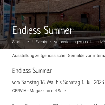
Endless Summer
Sie
Startseite
/
Events
/
Veranstaltungen und Initiativ
sind
hier:
Ausstellung zeitgenössischer Gemälde von intern
Endless Summer
vom Samstag 16. Mai bis Sonntag 1. Juli 2026
CERVIA - Magazzino del Sale