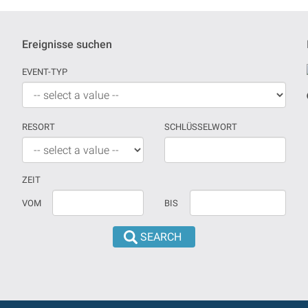
Ereignisse suchen
EVENT-TYP
RESORT
SCHLÜSSELWORT
ZEIT
Wenn
Datum
VOM
BIS
kein
sollte
Datum
in
versehen
dd/mm/yyyy
sind,
format
wird
eingeführt
die
werden