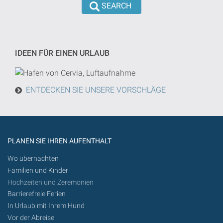
wird
eingeführt
die
werden
Suche
von
IDEEN FÜR EINEN URLAUB
heute
in
der
ENTDECKEN SIE UNSERE VORSCHLÄGE
Zukunft
getan
werden
PLANEN SIE IHREN AUFENTHALT
Wo übernachten
Familien und Kinder
Hochzeiten und Zeremonien
Barrierefreie Ferien
In Urlaub mit Ihrem Hund
Vor der Abreise