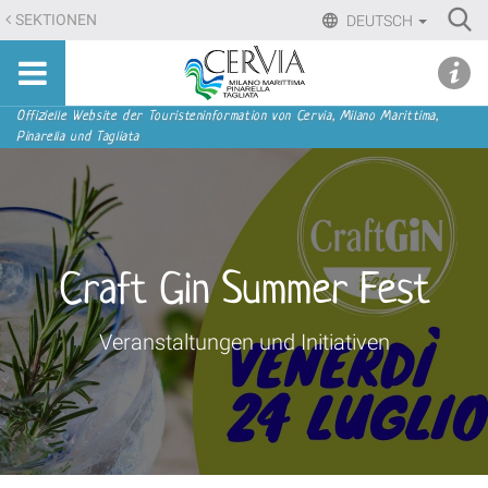
Direkt
Ri
SEKTIONEN
DEUTSCH
zum
Advan
Sito
Inhalt
udi menu
Searc
turistico
|
ufficiale
Direkt
Sektionen
Offizielle Website der Touristeninformation von Cervia, Milano Marittima,
di
Pinarella und Tagliata
zur
Cervia,
Navigation
Milano
Marittima,
Pinarella,
Tagliata
Craft Gin Summer Fest
Veranstaltungen und Initiativen