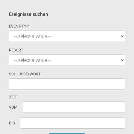
Ereignisse suchen
EVENT-TYP
RESORT
SCHLÜSSELWORT
ZEIT
Wenn
Datum
VOM
kein
sollte
Datum
in
BIS
versehen
dd/mm/yyyy
sind,
format