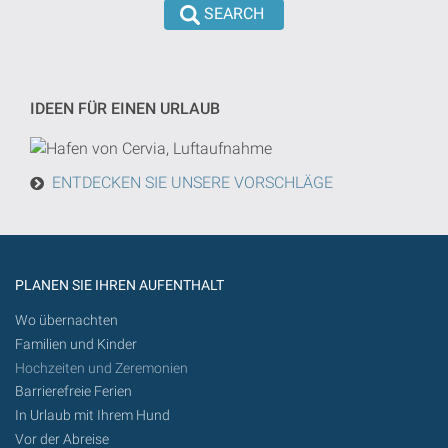
wird
eingeführt
die
werden
Suche
von
IDEEN FÜR EINEN URLAUB
heute
in
der
ENTDECKEN SIE UNSERE VORSCHLÄGE
Zukunft
getan
werden
PLANEN SIE IHREN AUFENTHALT
Wo übernachten
Familien und Kinder
Hochzeiten und Zeremonien
Barrierefreie Ferien
In Urlaub mit Ihrem Hund
Vor der Abreise