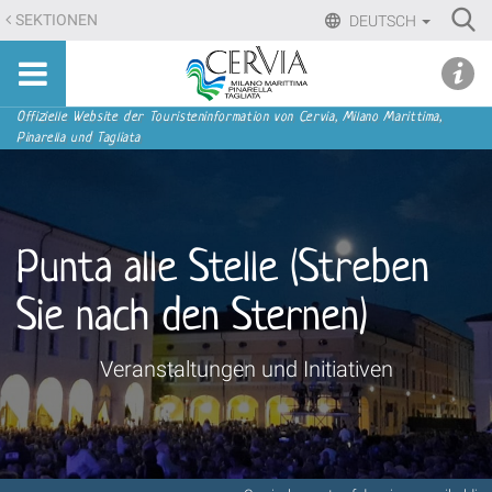
Direkt
Ri
SEKTIONEN
DEUTSCH
zum
Advan
Sito
Inhalt
udi menu
Searc
turistico
|
ufficiale
Direkt
Sektionen
Offizielle Website der Touristeninformation von Cervia, Milano Marittima,
di
Pinarella und Tagliata
zur
Cervia,
Navigation
Milano
Marittima,
Pinarella,
Punta alle Stelle (Streben
Tagliata
Sie nach den Sternen)
Veranstaltungen und Initiativen