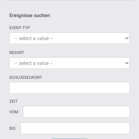
Ereignisse suchen
EVENT-TYP
RESORT
SCHLÜSSELWORT
ZEIT
Wenn
Datum
VOM
kein
sollte
Datum
in
BIS
versehen
dd/mm/yyyy
sind,
format