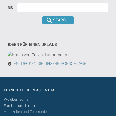
Datum
in
BIS
versehen
dd/mm/yyyy
sind,
format
wird
eingeführt
die
werden
Suche
von
IDEEN FÜR EINEN URLAUB
heute
in
der
ENTDECKEN SIE UNSERE VORSCHLÄGE
Zukunft
getan
werden
PLANEN SIE IHREN AUFENTHALT
Wo übernachten
Familien und Kinder
Hochzeiten und Zeremonien