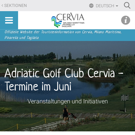
Direkt
Ri
SEKTIONEN
DEUTSCH
zum
Advan
Sito
Inhalt
udi menu
Searc
turistico
|
ufficiale
Direkt
Sektionen
Offizielle Website der Touristeninformation von Cervia, Milano Marittima,
di
Pinarella und Tagliata
zur
Cervia,
Navigation
Milano
Marittima,
Pinarella,
Adriatic Golf Club Cervia -
Tagliata
Termine im Juni
Veranstaltungen und Initiativen