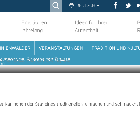
Ricerca
Faceboo
Twit
DEUTSCH
Advanced
Search…
Emotionen
Ideen fur Ihren
B
jahrelang
Aufenthalt
PINIENWÄLDER
VERANSTALTUNGEN
TRADITION UND KULT
o Marittima, Pinarella und Tagliata
on
st Kaninchen der Star eines traditionellen, einfachen und schmackha