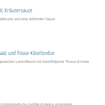
mit Kräutersauce
Salzkruste und einer duftenden Sauce
Salz und Fossa-Käsefondue
 gewürztes Lammfleisch mit Kartoffelpüree "Rossa di Imola
n
to accompagnato da crumble di pane e asparagina