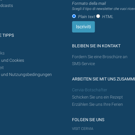
Formato della mail
dcasts
Scegli il tipo di newsletter che vuoi ricev
Plain text
HTML
 TIPPS
BLEIBEN SIE IN KONTAKT
nks
Fordern Sie eine Broschüre an
 und Cookies
SMS-Service
it
z und Nutzungsbedingungen
ARBEITEN SIE MIT UNS ZUSAMM
Cervia-Botschafter
Schicken Sie uns ein Rezept
Erzählen Sie uns Ihre Ferien
FOLGEN SIE UNS
VISIT CERVIA