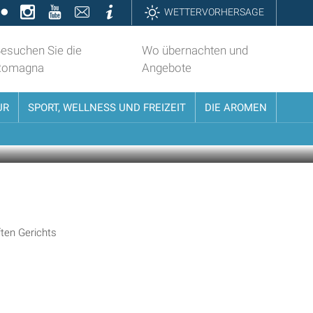
k
ter
Flickr
Instagram
YouTube
Contatti
Informazioni
WETTERVORHERSAGE
esuchen Sie die
Wo übernachten und
Romagna
Angebote
UR
SPORT, WELLNESS UND FREIZEIT
DIE AROMEN
ften Gerichts