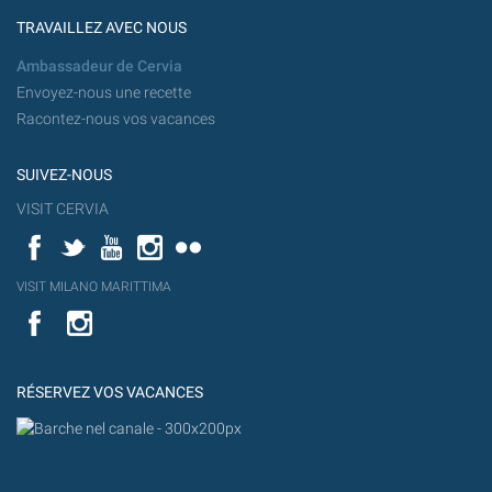
TRAVAILLEZ AVEC NOUS
Ambassadeur de Cervia
Envoyez-nous une recette
Racontez-nous vos vacances
SUIVEZ-NOUS
VISIT CERVIA
Facebook
Twitter
YouTube
Instagram
Flickr
YouT
VISIT MILANO MARITTIMA
Flick
VISIT
YouTube
MILANO
MARITTIMA
RÉSERVEZ VOS VACANCES