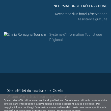
INFORMATIONS ET RÉSERVATIONS
Recherche d'un hôtel, réservations
Assistance gratuite
Système d'Information Touristique
Régional
Site officiel du tourisme de Cervia
Milano Marittima, Pinarella et Tagliata
Questo sito NON utilizza alcun cookie di profilazione. Sono invece utilizzati cookie tecnici e
di terze parti. Proseguendo la navigazione del sito acconsenti all'uso dei cookie. Per
maggiori informazioni leggi l'informativa estesa sull'uso dei cookie dove sono specificate le
modalità per configurare o disattivare i cookie.
Maggiori informazioni.