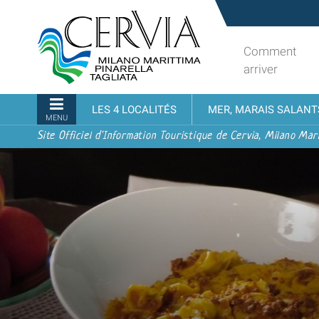
Aller
Sito
au
turistico
contenu.
ufficiale
Comment
|
udi menu
di
arriver
Aller
Cervia,
à
Milano
Navigation
LES 4 LOCALITÉS
MER, MARAIS SALANT
la
Marittima,
MENU
navigation
Pinarella,
Site Officiel d'Information Touristique de Cervia, Milano Mari
Tagliata