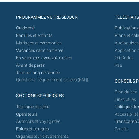
PROGRAMMEZ VOTRE SÉJOUR
TÉLÉCHAR
Où dormir
Publications
Familles et enfants
Plans et cal
Mariages et cérémonies
Audioguides
Vacances sans barrières
Application 
En vacances avec votre chien
QR Codes
Avant de partir
Rss
Tout au long de l'année
Questions fréquemment posées (FAQ)
CONSEILS P
Plan du site
SECTIONS SPÉCIFIQUES
Links utiles
Tourisme durable
Politique de 
Opérateurs
Accessibilité
Autocars et voyagistes
Transparence
Foires et congrès
Credits
Organisateur d'événements