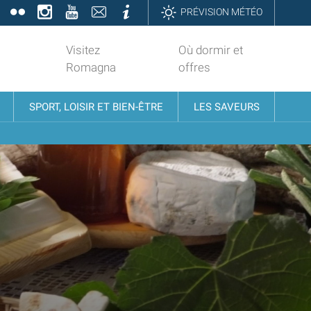
book
Twitter
Flickr
Instagram
YouTube
Contatti
Informazioni
PRÉVISION MÉTÉO
Visitez
Où dormir et
Romagna
offres
SPORT, LOISIR ET BIEN-ÊTRE
LES SAVEURS