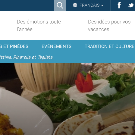
Ricerca
Face
FRANÇAIS
Advanced
Search…
Des émotions toute
Des idées pour vos
l'année
vacances
S ET PINÈDES
EVÉNEMENTS
TRADITION ET CULTURE
ttima, Pinarella et Tagliata