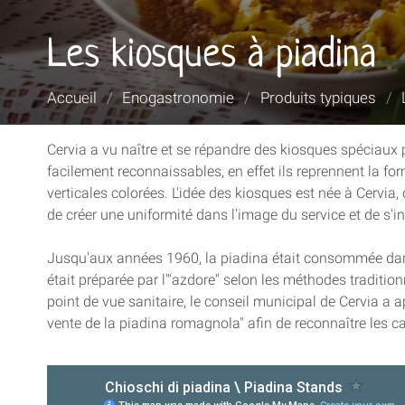
Les kiosques à piadina
Vous
Accueil
/
Enogastronomie
/
Produits typiques
/
êtes
ici :
Cervia a vu naître et se répandre des kiosques spéciaux po
facilement reconnaissables, en effet ils reprennent la f
verticales colorées. L'idée des kiosques est née à Cervia, 
de créer une uniformité dans l'image du service et de s'i
Jusqu'aux années 1960, la piadina était consommée dans
était préparée par l'"azdore" selon les méthodes traditionn
point de vue sanitaire, le conseil municipal de Cervia a 
vente de la piadina romagnola" afin de reconnaître les ca