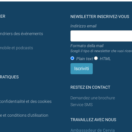
GER
NEWSLETTER INSCRIVEZ-VOUS
Indirizzo email
endriers des événements
Formato della mail
mobile et podcasts
Scegli il tipo di newsletter che vuoi ricev
Plain text
HTML
RATIQUES
RESTEZ EN CONTACT
Demandez une brochure
confidentialité et des cookies
Service SMS
 et conditions d'utilisation
TRAVAILLEZ AVEC NOUS
Ambassadeur de Cervia