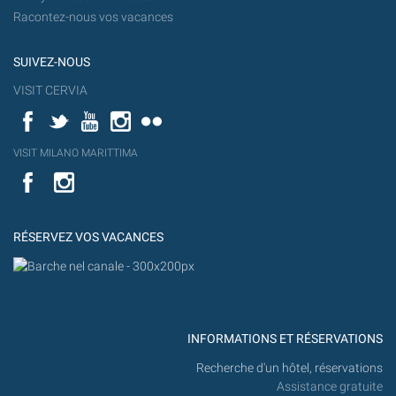
Racontez-nous vos vacances
SUIVEZ-NOUS
VISIT CERVIA
Facebook
Twitter
YouTube
Instagram
Flickr
YouT
VISIT MILANO MARITTIMA
Flick
VISIT
YouTube
MILANO
MARITTIMA
RÉSERVEZ VOS VACANCES
INFORMATIONS ET RÉSERVATIONS
Recherche d'un hôtel, réservations
Assistance gratuite