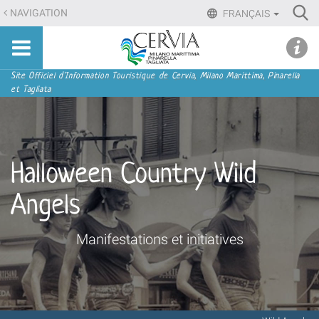
Aller
Ri
NAVIGATION
FRANÇAIS
au
Advan
Sito
contenu.
udi menu
Searc
turistico
|
ufficiale
Aller
Navigation
Site Officiel d'Information Touristique de Cervia, Milano Marittima, Pinarella
di
et Tagliata
à
Cervia,
la
Milano
navigation
Marittima,
Pinarella,
Halloween Country Wild
Tagliata
Angels
Manifestations et initiatives