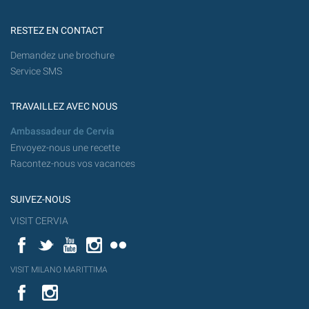
RESTEZ EN CONTACT
Demandez une brochure
Service SMS
TRAVAILLEZ AVEC NOUS
Ambassadeur de Cervia
Envoyez-nous une recette
Racontez-nous vos vacances
SUIVEZ-NOUS
VISIT CERVIA
Facebook
Twitter
YouTube
Instagram
Flickr
YouT
VISIT MILANO MARITTIMA
Flick
VISIT
YouTube
MILANO