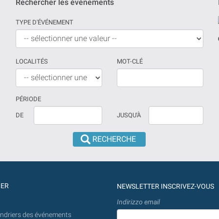
Rechercher les événements
TYPE D'ÉVÉNEMENT
LOCALITÉS
MOT-CLÉ
PÉRIODE
Si
La
DE
JUSQU'À
aucune
date
date
doit
n'est
être
prévue
introduite
la
en
recherche
jj/mm/aaaa
GER
NEWSLETTER INSCRIVEZ-VOUS
sera
Indirizzo email
effectuée
endriers des événements
à