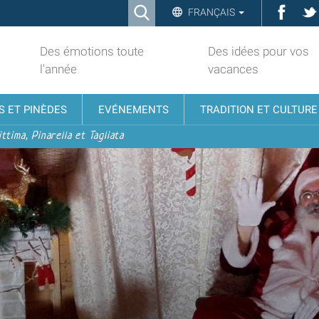
Ricerca
Face
FRANÇAIS
Advanced
Search…
Des émotions toute
Des idées pour vos
l'année
vacances
S ET PINÈDES
EVÉNEMENTS
TRADITION ET CULTURE
ttima, Pinarella et Tagliata