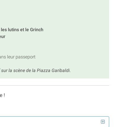
es lutins et le Grinch
eur
ans leur passeport
f sur la scène de la Piazza Garibaldi.
e !