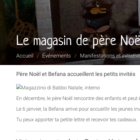
Le magasin de père Noël
Vous
Accueil
/
Événements
/
Manifestations et initiativ
êtes
ici :
Père Noël et Befana accueillent les petits invités
En décembre, le père Noël rencontre des enfants et peut 
Le 6 janvier, la Befana arrive pour accueillir les jeunes inv
Tu peux apporter ta petite lettre et recevoir tes cadeaux.