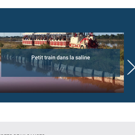
Petit train dans la saline
/ / /