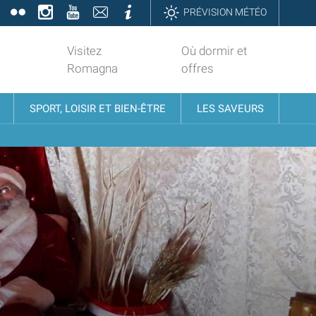
book
Twitter
Flickr
Instagram
YouTube
Contatti
Informazioni
PRÉVISION MÉTÉO
Visitez
Où dormir et
Romagna
offres
SPORT, LOISIR ET BIEN-ÊTRE
LES SAVEURS