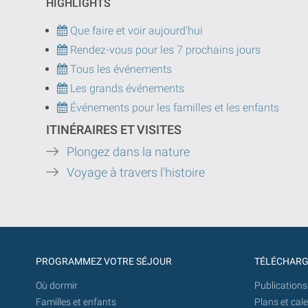
HIGHLIGHTS
Que faire et voir aujourd'hui
Rendez-vous pour les 7 prochains jours
Tous les événements
Les grands événements
Événements pour les familles et les enfants
ITINÉRAIRES ET VISITES
Plongez dans la nature
Voyage à travers l'histoire
PROGRAMMEZ VOTRE SÉJOUR
TÉLÉCHAR
Où dormir
Publications
Familles et enfants
Plans et cal