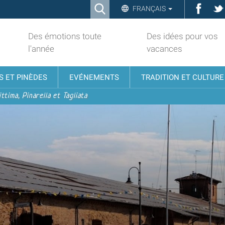
Ricerca
Face
FRANÇAIS
Advanced
Search…
Des émotions toute
Des idées pour vos
l'année
vacances
S ET PINÈDES
EVÉNEMENTS
TRADITION ET CULTURE
ttima, Pinarella et Tagliata