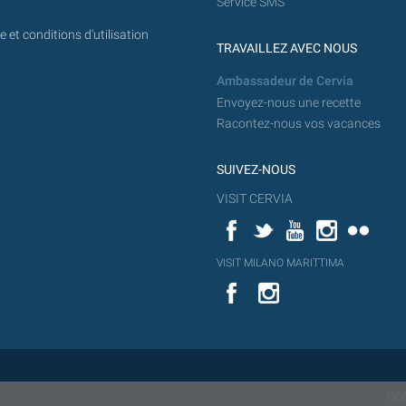
Service SMS
 et conditions d'utilisation
TRAVAILLEZ AVEC NOUS
Ambassadeur de Cervia
Envoyez-nous une recette
Racontez-nous vos vacances
SUIVEZ-NOUS
VISIT CERVIA
Facebook
Twitter
YouTube
Instagram
Flickr
YouT
VISIT MILANO MARITTIMA
Flick
VISIT
YouTube
MILANO
MARITTIMA
CO