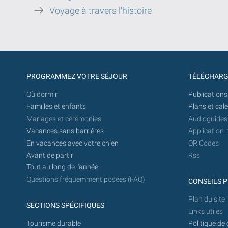
Voyage à travers l'histoire
PROGRAMMEZ VOTRE SÉJOUR
TÉLÉCHAR
Où dormir
Publications
Familles et enfants
Plans et cal
Mariages et cérémonies
Audioguides
Vacances sans barrières
Application 
En vacances avec votre chien
QR Codes
Avant de partir
Rss
Tout au long de l'année
Questions fréquemment posées (FAQ)
CONSEILS P
Plan du site
SECTIONS SPÉCIFIQUES
Links utiles
Tourisme durable
Politique de 