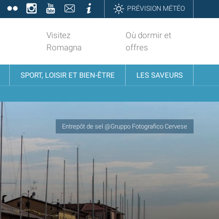
book
Twitter
Flickr
Instagram
YouTube
Contatti
Informazioni
PRÉVISION MÉTÉO
Visitez
Où dormir et
Romagna
offres
SPORT, LOISIR ET BIEN-ÊTRE
LES SAVEURS
Entrepôt de sel @Gruppo Fotografico Cervese