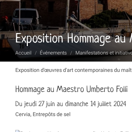
Exposition Hommage au 
Vous
Accueil
/
Événements
/
Manifestations et initiativ
êtes
ici :
Exposition d'œuvres d'art contemporaines du maît
Hommage au Maestro Umberto Folli
Du jeudi 27 juin au dimanche 14 juillet 2024
Cervia, Entrepôts de sel