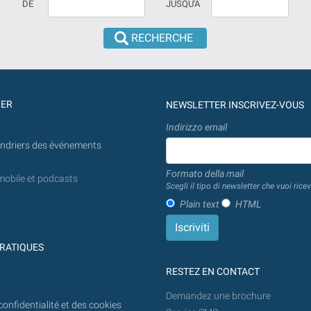
DE
JUSQU'À
aucune
date
date
doit
n'est
être
prévue
introduite
la
en
recherche
jj/mm/aaaa
GER
NEWSLETTER INSCRIVEZ-VOUS
sera
Indirizzo email
effectuée
endriers des événements
à
partir
Formato della mail
mobile et podcasts
d'aujourd'hui
Scegli il tipo di newsletter che vuoi ricev
à
Plain text
HTML
l'avenir.
RATIQUES
RESTEZ EN CONTACT
Demandez une brochure
confidentialité et des cookies