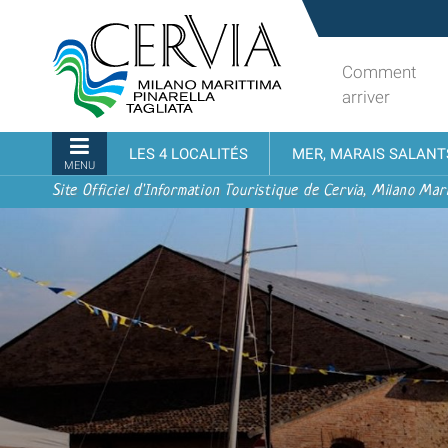
Aller
Sito
au
turistico
contenu.
ufficiale
Comment
|
udi menu
di
arriver
Aller
Cervia,
à
Milano
Navigation
LES 4 LOCALITÉS
MER, MARAIS SALANT
la
Marittima,
MENU
navigation
Pinarella,
Site Officiel d'Information Touristique de Cervia, Milano Mari
Tagliata