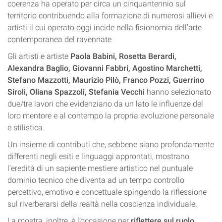
coerenza ha operato per circa un cinquantennio sul
territorio contribuendo alla formazione di numerosi allievi e
artisti il cui operato oggi incide nella fisionomia dell’arte
contemporanea del ravennate
Gli artisti e artiste
Paola Babini, Rosetta Berardi,
Alexandra Baglio, Giovanni Fabbri, Agostino Marchetti,
Stefano Mazzotti, Maurizio Pilò, Franco Pozzi, Guerrino
Siroli, Oliana Spazzoli, Stefania Vecchi
hanno selezionato
due/tre lavori che evidenziano da un lato le influenze del
loro mentore e al contempo la propria evoluzione personale
e stilistica.
Un insieme di contributi che, sebbene siano profondamente
differenti negli esiti e linguaggi approntati, mostrano
l’eredità di un sapiente mestiere artistico nel puntuale
dominio tecnico che diventa ad un tempo controllo
percettivo, emotivo e concettuale spingendo la riflessione
sul riverberarsi della realtà nella coscienza individuale.
La mostra, inoltre, è l’occasione per
riflettere sul ruolo