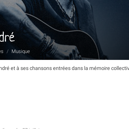
dré
es
/
Musique
dré et à ses chansons entrées dans la mémoire collecti