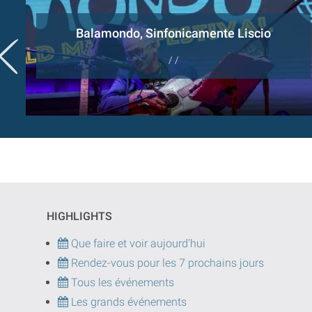
Balamondo, Sinfonicamente Liscio
/ /
HIGHLIGHTS
Que faire et voir aujourd'hui
Rendez-vous pour les 7 prochains jours
Tous les événements
Les grands événements