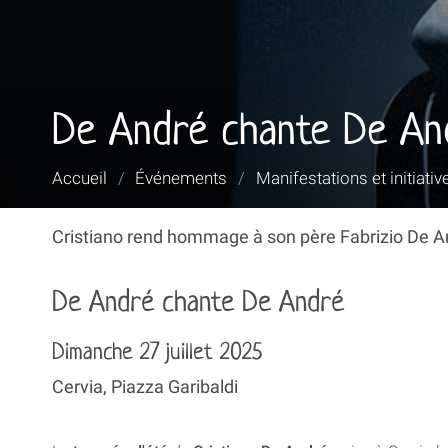
De André chante De An
Vous
Accueil
/
Événements
/
Manifestations et initiativ
êtes
ici :
Cristiano rend hommage à son père Fabrizio De An
De André chante De André
Dimanche 27 juillet 2025
Cervia, Piazza Garibaldi