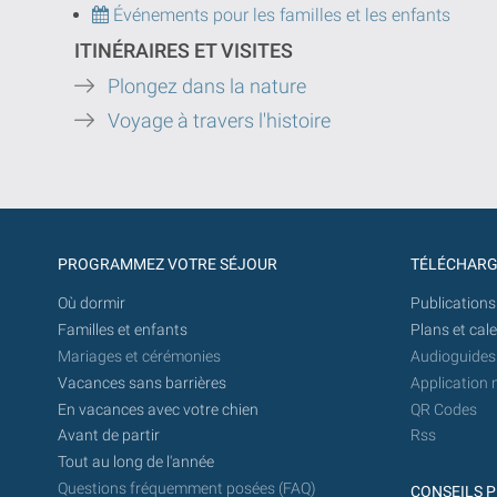
Événements pour les familles et les enfants
ITINÉRAIRES ET VISITES
Plongez dans la nature
Voyage à travers l'histoire
PROGRAMMEZ VOTRE SÉJOUR
TÉLÉCHAR
Où dormir
Publications
Familles et enfants
Plans et cal
Mariages et cérémonies
Audioguides
Vacances sans barrières
Application 
En vacances avec votre chien
QR Codes
Avant de partir
Rss
Tout au long de l'année
Questions fréquemment posées (FAQ)
CONSEILS P