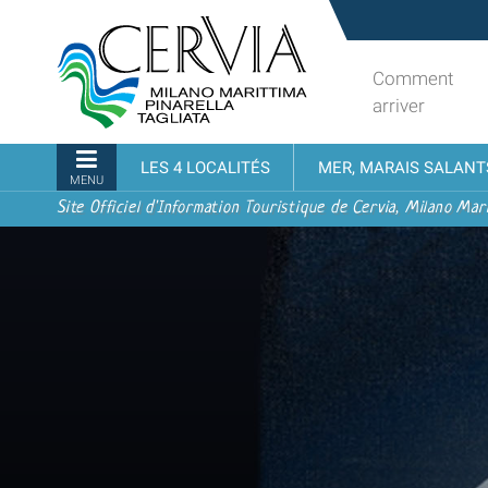
Aller
Sito
au
turistico
contenu.
ufficiale
Comment
|
udi menu
di
arriver
Aller
Cervia,
à
Milano
Navigation
LES 4 LOCALITÉS
MER, MARAIS SALANT
la
Marittima,
MENU
navigation
Pinarella,
Site Officiel d'Information Touristique de Cervia, Milano Mari
Tagliata