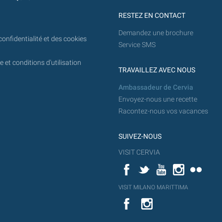
RESTEZ EN CONTACT
Demandez une brochure
confidentialité et des cookies
Service SMS
 et conditions d'utilisation
TRAVAILLEZ AVEC NOUS
Ambassadeur de Cervia
Envoyez-nous une recette
Racontez-nous vos vacances
SUIVEZ-NOUS
VISIT CERVIA
Facebook
Twitter
YouTube
Instagram
Flickr
YouT
VISIT MILANO MARITTIMA
Flick
VISIT
YouTube
MILANO
MARITTIMA