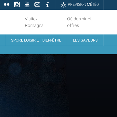
book
Twitter
Flickr
Instagram
YouTube
Contatti
Informazioni
PRÉVISION MÉTÉO
Visitez
Où dormir et
Romagna
offres
SPORT, LOISIR ET BIEN-ÊTRE
LES SAVEURS