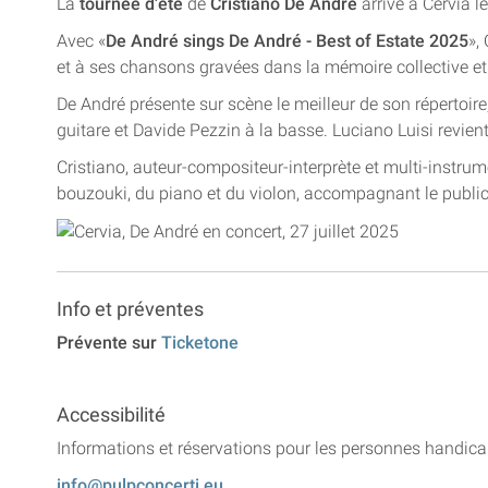
La
tournée d'été
de
Cristiano De André
arrive à Cervia l
Avec «
De André sings De André - Best of Estate 2025
»,
et à ses chansons gravées dans la mémoire collective et 
De André présente sur scène le meilleur de son répertoi
guitare et Davide Pezzin à la basse. Luciano Luisi revient 
Cristiano, auteur-compositeur-interprète et multi-instrum
bouzouki, du piano et du violon, accompagnant le public
Info et préventes
Prévente sur
Ticketone
Accessibilité
Informations et réservations pour les personnes handic
info@pulpconcerti.eu