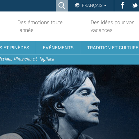
Ricerca
Face
FRANÇAIS
Advanced
Search…
Des émotions toute
Des idées pour vos
l'année
vacances
S ET PINÈDES
EVÉNEMENTS
TRADITION ET CULTURE
ttima, Pinarella et Tagliata