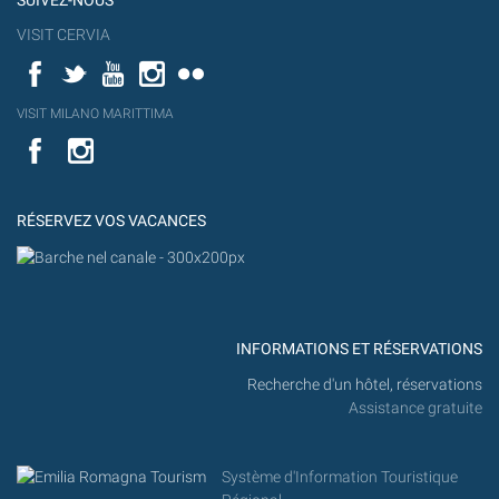
SUIVEZ-NOUS
VISIT CERVIA
Facebook
Twitter
YouTube
Instagram
Flickr
YouT
VISIT MILANO MARITTIMA
Flick
VISIT
YouTube
MILANO
MARITTIMA
RÉSERVEZ VOS VACANCES
INFORMATIONS ET RÉSERVATIONS
Recherche d'un hôtel, réservations
Assistance gratuite
Système d'Information Touristique