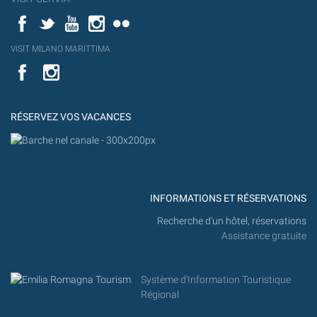
Facebook
Twitter
YouTube
Instagram
Flickr
YouT
VISIT MILANO MARITTIMA
Flick
VISIT
YouTube
MILANO
MARITTIMA
RÉSERVEZ VOS VACANCES
INFORMATIONS ET RÉSERVATIONS
Recherche d'un hôtel, réservations
Assistance gratuite
Système d'Information Touristique
Régional