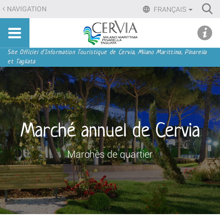
Aller
Ri
NAVIGATION
FRANÇAIS
au
Advan
Sito
contenu.
udi menu
Searc
turistico
|
ufficiale
Aller
Navigation
Site Officiel d'Information Touristique de Cervia, Milano Marittima, Pinarella
di
et Tagliata
à
Cervia,
la
Milano
navigation
Marittima,
Pinarella,
Tagliata
Marché annuel de Cervia
Marchès de quartier