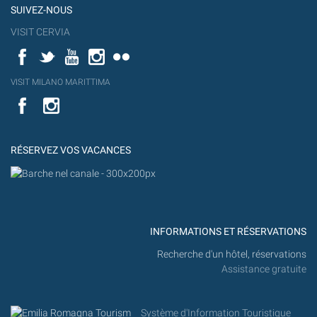
SUIVEZ-NOUS
VISIT CERVIA
Facebook
Twitter
YouTube
Instagram
Flickr
YouT
VISIT MILANO MARITTIMA
Flick
VISIT
YouTube
MILANO
MARITTIMA
RÉSERVEZ VOS VACANCES
INFORMATIONS ET RÉSERVATIONS
Recherche d'un hôtel, réservations
Assistance gratuite
Système d'Information Touristique