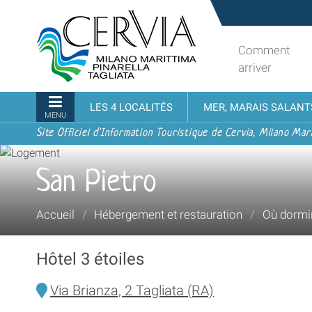
Aller
Sito
au
turistico
contenu.
ufficiale
Comment
|
udi menu
di
arriver
Aller
Cervia,
à
Milano
Navigation
LES 4 LOCALITÉS
MER, MARAIS SALANT
la
Marittima,
MENU
navigation
Pinarella,
Site Officiel d'Information Touristique de Cervia, Milano Mari
Tagliata
San Pietro
Vous
Accueil
/
Hébergement et restauration
/
Où dormi
êtes
ici :
Hôtel 3 étoiles
Via Brianza, 2 Tagliata (RA)