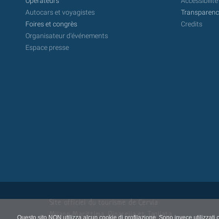
Opérateurs
Accessibilité
Autocars et voyagistes
Transparence
Foires et congrès
Credits
Organisateur d'événements
Espace presse
Site officiel du tourisme de Cervia
Milano Marittima, Pinarella et Tagliata
Questo sito NON utilizza alcun cookie di profilazione. Sono invece utilizzati 