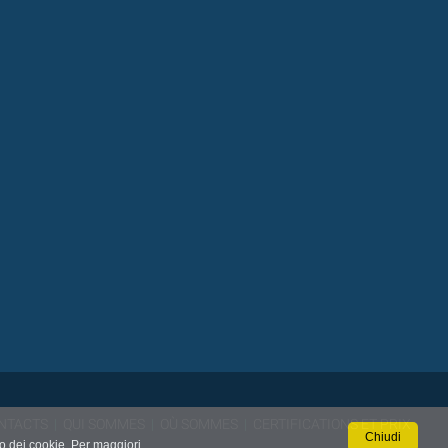
NTACTS
|
QUI SOMMES
|
OÙ SOMMES
|
CERTIFICATIONS ET PRIX
Chiudi
so dei cookie. Per maggiori