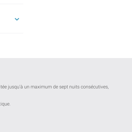
uitée jusqu'à un maximum de sept nuits consécutives,
tique.