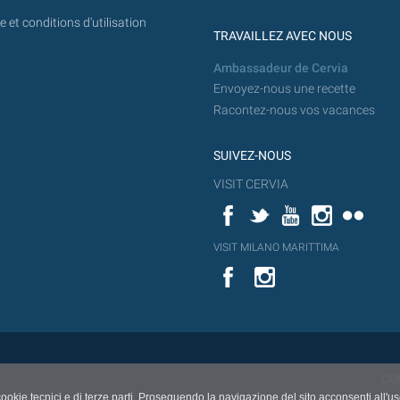
 et conditions d'utilisation
TRAVAILLEZ AVEC NOUS
Ambassadeur de Cervia
Envoyez-nous une recette
Racontez-nous vos vacances
SUIVEZ-NOUS
VISIT CERVIA
Facebook
Twitter
YouTube
Instagram
Flickr
YouT
VISIT MILANO MARITTIMA
Flick
VISIT
YouTube
MILANO
MARITTIMA
CO
cookie tecnici e di terze parti. Proseguendo la navigazione del sito acconsenti all'u