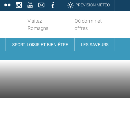
book
Twitter
Flickr
Instagram
YouTube
Contatti
Informazioni
PRÉVISION MÉTÉO
Visitez
Où dormir et
Romagna
offres
SPORT, LOISIR ET BIEN-ÊTRE
LES SAVEURS