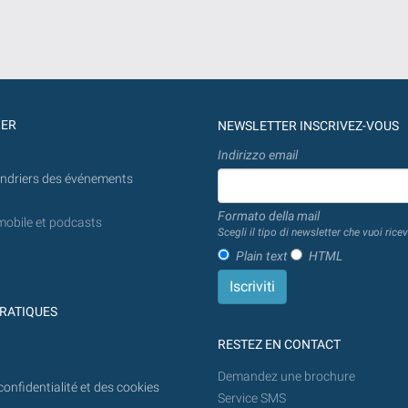
GER
NEWSLETTER INSCRIVEZ-VOUS
Indirizzo email
endriers des événements
Formato della mail
mobile et podcasts
Scegli il tipo di newsletter che vuoi ricev
Plain text
HTML
RATIQUES
RESTEZ EN CONTACT
Demandez une brochure
confidentialité et des cookies
Service SMS