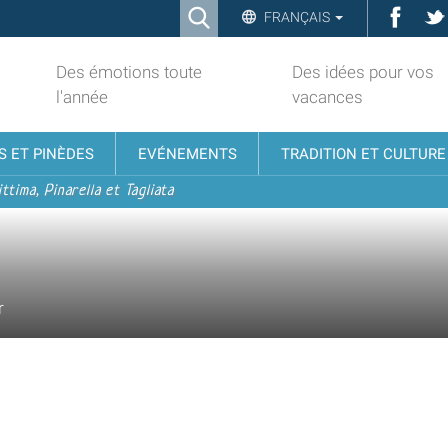
Ricerca
Face
FRANÇAIS
Advanced
Search…
Des émotions toute
Des idées pour vos
l'année
vacances
S ET PINÈDES
EVÉNEMENTS
TRADITION ET CULTURE
ttima, Pinarella et Tagliata
r