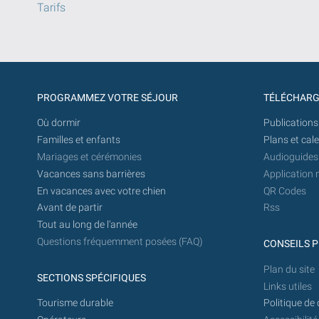
Tarifs
PROGRAMMEZ VOTRE SÉJOUR
TÉLÉCHAR
Où dormir
Publications
Familles et enfants
Plans et cal
Mariages et cérémonies
Audioguides
Vacances sans barrières
Application 
En vacances avec votre chien
QR Codes
Avant de partir
Rss
Tout au long de l'année
Questions fréquemment posées (FAQ)
CONSEILS P
Plan du site
SECTIONS SPÉCIFIQUES
Links utiles
Tourisme durable
Politique de 