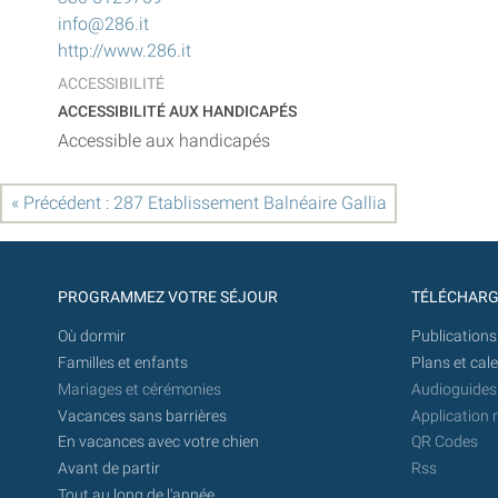
info@286.it
http://www.286.it
ACCESSIBILITÉ
ACCESSIBILITÉ AUX HANDICAPÉS
Accessible aux handicapés
« Précédent : 287 Etablissement Balnéaire Gallia
PROGRAMMEZ VOTRE SÉJOUR
TÉLÉCHAR
Où dormir
Publications
Familles et enfants
Plans et cal
Mariages et cérémonies
Audioguides
Vacances sans barrières
Application 
En vacances avec votre chien
QR Codes
Avant de partir
Rss
Tout au long de l'année