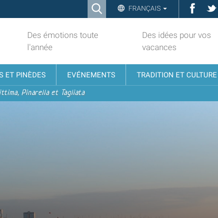
Ricerca
Face
FRANÇAIS
Advanced
Search…
Des émotions toute
Des idées pour vos
l'année
vacances
S ET PINÈDES
EVÉNEMENTS
TRADITION ET CULTURE
ttima, Pinarella et Tagliata