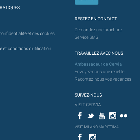
RATIQUES
RESTEZ EN CONTACT
Demandez une brochure
confidentialité et des cookies
Service SMS
 et conditions d'utilisation
TRAVAILLEZ AVEC NOUS
Ambassadeur de Cervia
Envoyez-nous une recette
Racontez-nous vos vacances
SUIVEZ-NOUS
VISIT CERVIA
Facebook
Twitter
YouTube
Instagram
Flickr
YouT
VISIT MILANO MARITTIMA
Flick
VISIT
YouTube