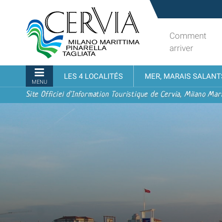
Aller
Sito
au
turistico
contenu.
ufficiale
Comment
|
udi menu
di
arriver
Aller
Cervia,
à
Milano
Navigation
LES 4 LOCALITÉS
MER, MARAIS SALANT
la
Marittima,
MENU
navigation
Pinarella,
Site Officiel d'Information Touristique de Cervia, Milano Mari
Tagliata