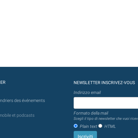
GER
NEWSLETTER INSCRIVEZ-VOUS
Indirizzo email
endriers des événements
Formato della mail
mobile et podcasts
Scegli il tipo di newsletter che vuoi ricev
Plain text
HTML