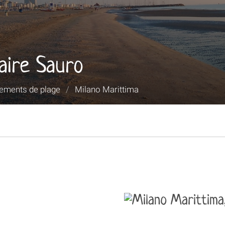
aire Sauro
sements de plage
/
Milano Marittima