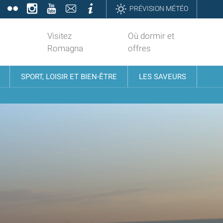
book
Twitter
Flickr
Instagram
YouTube
Contatti
Informazioni
PRÉVISION MÉTÉO
Visitez
Où dormir et
Romagna
offres
SPORT, LOISIR ET BIEN-ÊTRE
LES SAVEURS