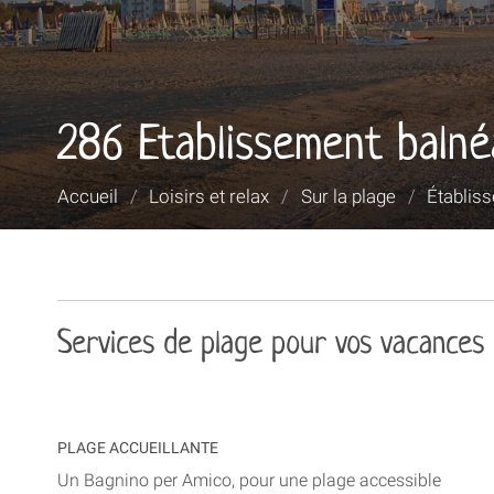
286 Etablissement balné
Vous
Accueil
/
Loisirs et relax
/
Sur la plage
/
Établis
êtes
ici :
Services de plage pour vos vacances
PLAGE ACCUEILLANTE
Un Bagnino per Amico, pour une plage accessible