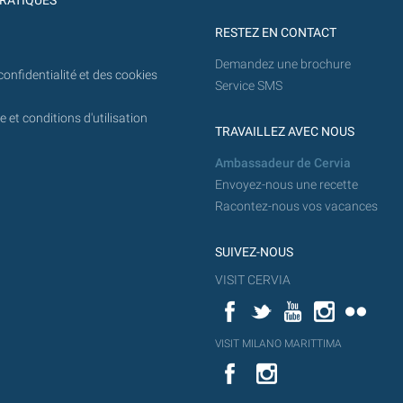
RATIQUES
RESTEZ EN CONTACT
Demandez une brochure
confidentialité et des cookies
Service SMS
 et conditions d'utilisation
TRAVAILLEZ AVEC NOUS
Ambassadeur de Cervia
Envoyez-nous une recette
Racontez-nous vos vacances
SUIVEZ-NOUS
VISIT CERVIA
Facebook
Twitter
YouTube
Instagram
Flickr
YouT
VISIT MILANO MARITTIMA
Flick
VISIT
YouTube
MILANO