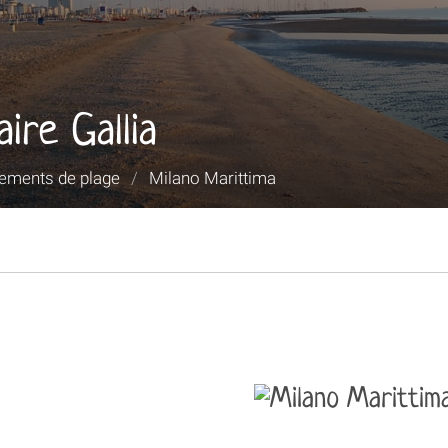
ire Gallia
sements de plage
/
Milano Marittima