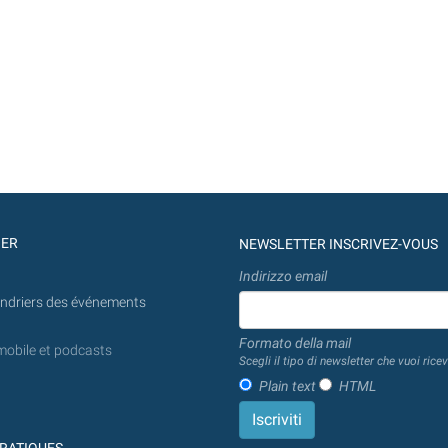
GER
NEWSLETTER INSCRIVEZ-VOUS
Indirizzo email
endriers des événements
Formato della mail
mobile et podcasts
Scegli il tipo di newsletter che vuoi ricev
Plain text
HTML