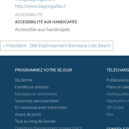
http://www.bagnogallia.it
ACCESSIBILITÉ
ACCESSIBILITÉ AUX HANDICAPÉS
Accessible aux handicapés
« Précédent : 288 Etablissement Balnéaire Lido Beach
PROGRAMMEZ VOTRE SÉJOUR
TÉLÉCHAR
Où dormir
Publications
Familles et enfants
Plans et cal
Mariages et cérémonies
Audioguides
Vacances sans barrières
Application 
En vacances avec votre chien
QR Codes
Avant de partir
Rss
Tout au long de l'année
Questions fréquemment posées (FAQ)