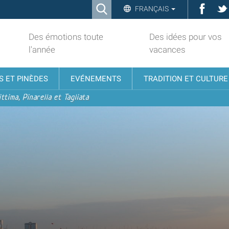
Ricerca
Face
FRANÇAIS
Advanced
Search…
Des émotions toute
Des idées pour vos
l'année
vacances
S ET PINÈDES
EVÉNEMENTS
TRADITION ET CULTURE
ttima, Pinarella et Tagliata