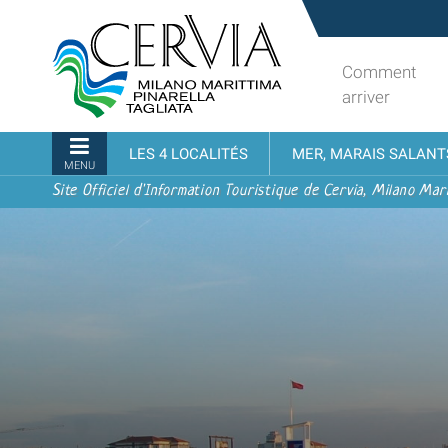
Aller
Sito
au
turistico
contenu.
ufficiale
Comment
|
udi menu
di
arriver
Aller
Cervia,
à
Milano
Navigation
LES 4 LOCALITÉS
MER, MARAIS SALANT
la
Marittima,
MENU
navigation
Pinarella,
Site Officiel d'Information Touristique de Cervia, Milano Mari
Tagliata