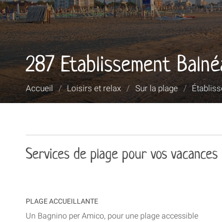
287 Etablissement Balnéa
Vous
Accueil
/
Loisirs et relax
/
Sur la plage
/
Établis
êtes
ici :
Services de plage pour vos vacances
PLAGE ACCUEILLANTE
Un Bagnino per Amico, pour une plage accessible