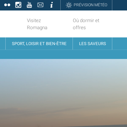
book
Twitter
Flickr
Instagram
YouTube
Contatti
Informazioni
PRÉVISION MÉTÉO
Visitez
Où dormir et
Romagna
offres
SPORT, LOISIR ET BIEN-ÊTRE
LES SAVEURS