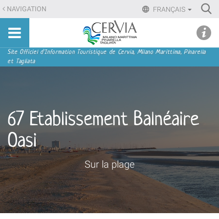
Aller
Ri
NAVIGATION
FRANÇAIS
au
Advan
Sito
contenu.
udi menu
Searc
turistico
|
ufficiale
Aller
Navigation
Site Officiel d'Information Touristique de Cervia, Milano Marittima, Pinarella
di
et Tagliata
à
Cervia,
la
Milano
navigation
Marittima,
Pinarella,
67 Etablissement Balnéaire
Tagliata
Oasi
Sur la plage