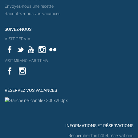
Envoyez-nous une recette
Racontez-nous vos vacances
SUIVEZ-NOUS
VISIT CERVIA
Facebook
Twitter
YouTube
Instagram
Flickr
YouT
VISIT MILANO MARITTIMA
Flick
VISIT
YouTube
MILANO
MARITTIMA
RÉSERVEZ VOS VACANCES
INFORMATIONS ET RÉSERVATIONS
Recherche d'un hôtel, réservations