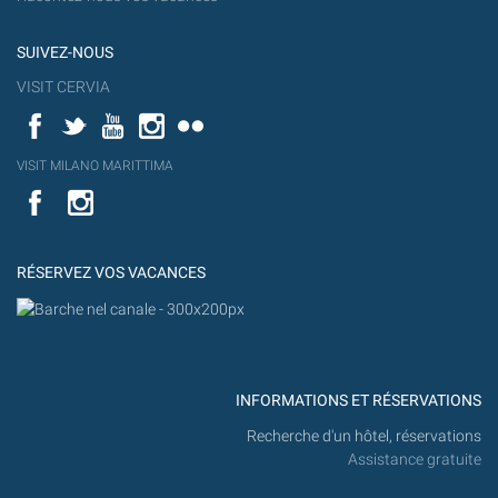
SUIVEZ-NOUS
VISIT CERVIA
Facebook
Twitter
YouTube
Instagram
Flickr
YouT
VISIT MILANO MARITTIMA
Flick
VISIT
YouTube
MILANO
MARITTIMA
RÉSERVEZ VOS VACANCES
INFORMATIONS ET RÉSERVATIONS
Recherche d'un hôtel, réservations
Assistance gratuite