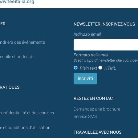
w.feeitalia.org
GER
NEWSLETTER INSCRIVEZ-VOUS
Indirizzo email
endriers des événements
Formato della mail
mobile et podcasts
Scegli il tipo di newsletter che vuoi ricev
Plain text
HTML
RATIQUES
RESTEZ EN CONTACT
Demandez une brochure
confidentialité et des cookies
Service SMS
 et conditions d'utilisation
TRAVAILLEZ AVEC NOUS