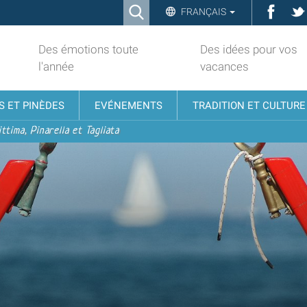
Ricerca
Face
FRANÇAIS
Advanced
Search…
Des émotions toute
Des idées pour vos
l'année
vacances
S ET PINÈDES
EVÉNEMENTS
TRADITION ET CULTURE
ttima, Pinarella et Tagliata