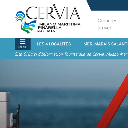
Aller
Sito
au
turistico
contenu.
ufficiale
Comment
|
udi menu
di
arriver
Aller
Cervia,
à
Milano
Navigation
LES 4 LOCALITÉS
MER, MARAIS SALANT
la
Marittima,
MENU
navigation
Pinarella,
Site Officiel d'Information Touristique de Cervia, Milano Mari
Tagliata