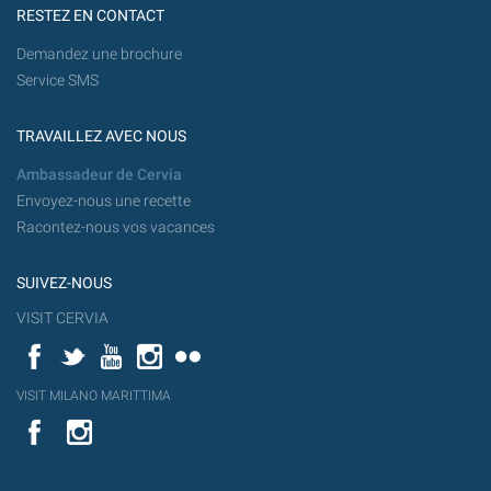
RESTEZ EN CONTACT
Demandez une brochure
Service SMS
TRAVAILLEZ AVEC NOUS
Ambassadeur de Cervia
Envoyez-nous une recette
Racontez-nous vos vacances
SUIVEZ-NOUS
VISIT CERVIA
Facebook
Twitter
YouTube
Instagram
Flickr
YouT
VISIT MILANO MARITTIMA
Flick
VISIT
YouTube
MILANO
MARITTIMA