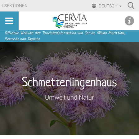
Direkt
Ri
SEKTIONEN
DEUTSCH
zum
Advan
Sito
Inhalt
udi menu
Searc
turistico
|
ufficiale
Direkt
Sektionen
Offizielle Website der Touristeninformation von Cervia, Milano Marittima,
di
Pinarella und Tagliata
zur
Cervia,
Navigation
Milano
Marittima,
Pinarella,
Tagliata
Schmetterlingenhaus
Umwelt und Natur