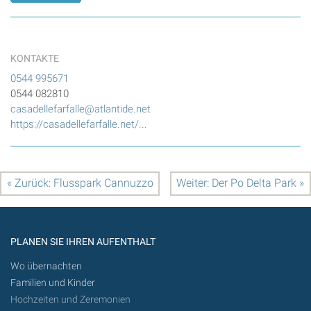
KONTAKTE
0544 995671
0544 082810
casadellefarfalle@atlantide.net
https://casadellefarfalle.net/...
« Zurück: Flusspark Cannuzzo
Weiter: Der Po Delta Park »
PLANEN SIE IHREN AUFENTHALT
Wo übernachten
Familien und Kinder
Hochzeiten und Zeremonien