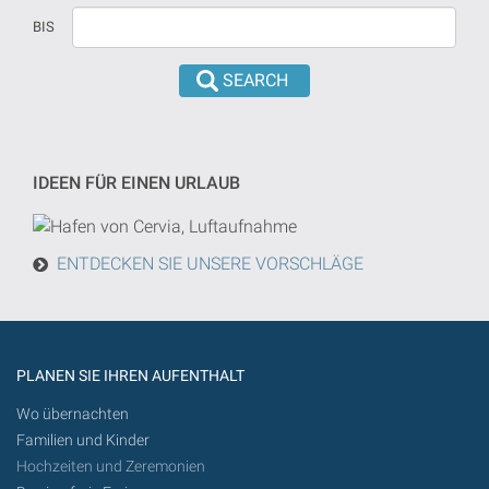
Datum
in
BIS
versehen
dd/mm/yyyy
sind,
format
wird
eingeführt
die
werden
Suche
von
IDEEN FÜR EINEN URLAUB
heute
in
der
ENTDECKEN SIE UNSERE VORSCHLÄGE
Zukunft
getan
werden
PLANEN SIE IHREN AUFENTHALT
Wo übernachten
Familien und Kinder
Hochzeiten und Zeremonien