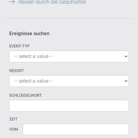
Reisen durch die Geschichte
Ereignisse suchen
EVENT-TYP
RESORT
SCHLÜSSELWORT
ZEIT
Wenn
Datum
VOM
kein
sollte