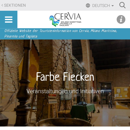
Direkt
Ri
SEKTIONEN
DEUTSCH
zum
Advan
Sito
Inhalt
udi menu
Searc
turistico
|
ufficiale
Direkt
Sektionen
Offizielle Website der Touristeninformation von Cervia, Milano Marittima,
di
Pinarella und Tagliata
zur
Cervia,
Navigation
Milano
Marittima,
Pinarella,
Tagliata
Farbe Flecken
Veranstaltungen und Initiativen