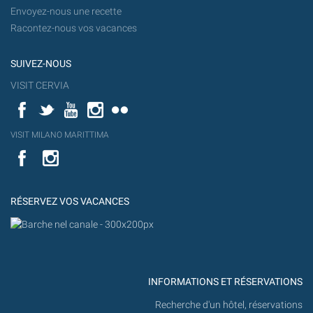
Envoyez-nous une recette
Racontez-nous vos vacances
SUIVEZ-NOUS
VISIT CERVIA
Facebook
Twitter
YouTube
Instagram
Flickr
YouT
VISIT MILANO MARITTIMA
Flick
VISIT
YouTube
MILANO
MARITTIMA
RÉSERVEZ VOS VACANCES
INFORMATIONS ET RÉSERVATIONS
Recherche d'un hôtel, réservations