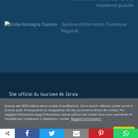
Assistance gratuite
Système d'Information Touristique
Régional
Site officiel du tourisme de Cervia
Milano Marittima, Pinarella et Tagliata
Questo sito NON utilizza alcun cookie di profilazione. Sono invece utilizzati cookie tecnici e
di terze parti. Proseguendo la navigazione del sito acconsenti all'uso dei cookie. Per
maggiori informazioni leggi l'informativa estesa sull'uso dei cookie dove sono specificate le
modalità per configurare o disattivare i cookie.
Maggiori informazioni.
CONTACTS
|
QUI SOMMES
|
OÙ SOMMES
|
CERTIFICATIONS ET
PRIX
Chiudi