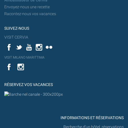
Ambassadeur de Cervia
Envoyez-nous une recette
Racontez-nous vos vacances
SUIVEZ-NOUS
VISIT CERVIA
Facebook
Twitter
YouTube
Instagram
Flickr
YouT
VISIT MILANO MARITTIMA
Flick
VISIT
YouTube
MILANO
MARITTIMA
RÉSERVEZ VOS VACANCES
INFORMATIONS ET RÉSERVATIONS
Recherche d'un hôtel, réservations