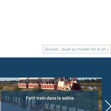
Suivant : Jouer au musée! Sel et art »
Petit train dans la saline
/ / /