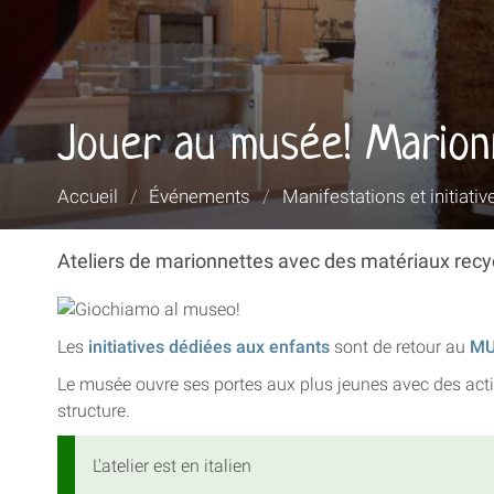
Jouer au musée! Mario
Vous
Accueil
/
Événements
/
Manifestations et initiativ
êtes
ici :
Ateliers de marionnettes avec des matériaux recy
Les
initiatives dédiées aux enfants
sont de retour au
M
Le musée ouvre ses portes aux plus jeunes avec des activi
structure.
L'atelier est en italien