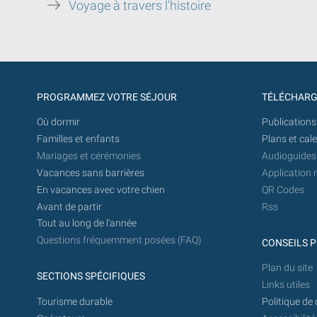
Voyage à travers l'histoire
PROGRAMMEZ VOTRE SÉJOUR
TÉLÉCHAR
Où dormir
Publications
Familles et enfants
Plans et cal
Mariages et cérémonies
Audioguides
Vacances sans barrières
Application 
En vacances avec votre chien
QR Codes
Avant de partir
Rss
Tout au long de l'année
Questions fréquemment posées (FAQ)
CONSEILS P
Plan du site
SECTIONS SPÉCIFIQUES
Links utiles
Tourisme durable
Politique de 