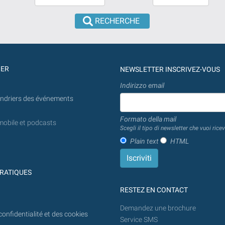
aucune
date
date
doit
n'est
être
prévue
introduite
la
en
recherche
jj/mm/aaaa
GER
NEWSLETTER INSCRIVEZ-VOUS
sera
Indirizzo email
effectuée
endriers des événements
à
partir
Formato della mail
mobile et podcasts
d'aujourd'hui
Scegli il tipo di newsletter che vuoi ricev
à
Plain text
HTML
l'avenir.
RATIQUES
RESTEZ EN CONTACT
Demandez une brochure
confidentialité et des cookies
Service SMS