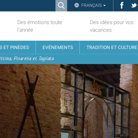
Ricerca
Face
FRANÇAIS
Advanced
Search…
Des émotions toute
Des idées pour vos
l'année
vacances
S ET PINÈDES
EVÉNEMENTS
TRADITION ET CULTURE
ttima, Pinarella et Tagliata