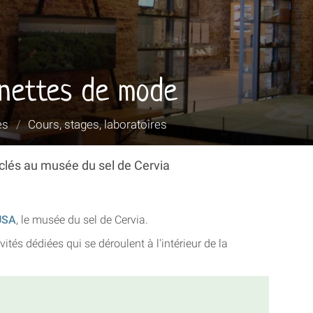
nnettes de mode
es
/
Cours, stages, laboratoires
clés au musée du sel de Cervia
USA
, le musée du sel de Cervia.
tés dédiées qui se déroulent à l'intérieur de la