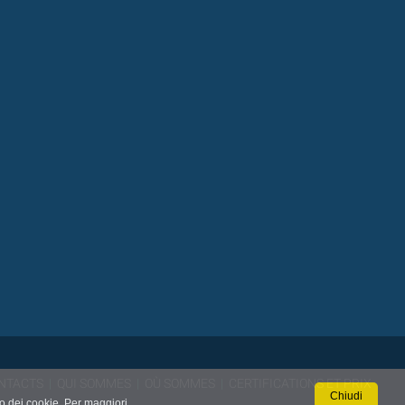
NTACTS
|
QUI SOMMES
|
OÙ SOMMES
|
CERTIFICATIONS ET PRIX
Chiudi
so dei cookie. Per maggiori