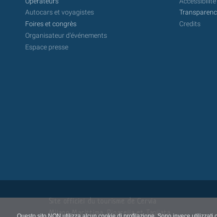
Opérateurs
Accessibilité
Autocars et voyagistes
Transparence
Foires et congrès
Credits
Organisateur d'événements
Espace presse
Site officiel du tourisme de Cervia
Milano Marittima, Pinarella et Tagliata
Questo sito NON utilizza alcun cookie di profilazione. Sono invece utilizzati 