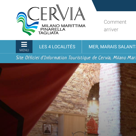
Aller
Sito
au
turistico
contenu.
ufficiale
Comment
|
udi menu
di
arriver
Aller
Cervia,
à
Milano
Navigation
LES 4 LOCALITÉS
MER, MARAIS SALANT
la
Marittima,
MENU
navigation
Pinarella,
Site Officiel d'Information Touristique de Cervia, Milano Mari
Tagliata