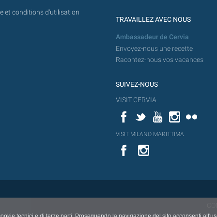
 et conditions d'utilisation
TRAVAILLEZ AVEC NOUS
Ambassadeur de Cervia
Envoyez-nous une recette
Racontez-nous vos vacances
SUIVEZ-NOUS
VISIT CERVIA
Facebook
Twitter
YouTube
Instagram
Flickr
YouT
VISIT MILANO MARITTIMA
Flick
VISIT
YouTube
MILANO
MARITTIMA
CO
cookie tecnici e di terze parti. Proseguendo la navigazione del sito acconsenti all'u