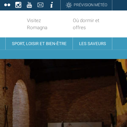
book
Twitter
Flickr
Instagram
YouTube
Contatti
Informazioni
PRÉVISION MÉTÉO
Visitez
Où dormir et
Romagna
offres
SPORT, LOISIR ET BIEN-ÊTRE
LES SAVEURS