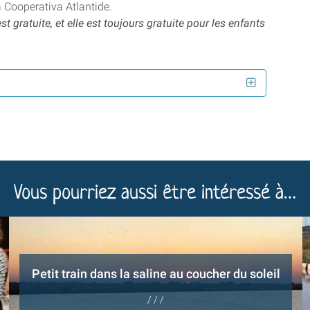
la Cooperativa Atlantide.
gratuite, et elle est toujours gratuite pour les enfants
Vous pourriez aussi être intéressé à…
Petit train dans la saline au coucher du soleil
/ / /