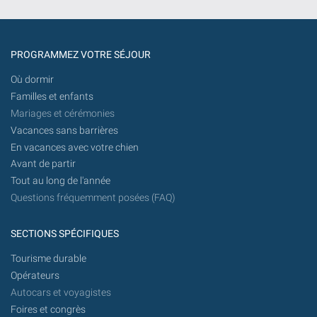
l'avenir.
PROGRAMMEZ VOTRE SÉJOUR
Où dormir
Familles et enfants
Mariages et cérémonies
Vacances sans barrières
En vacances avec votre chien
Avant de partir
Tout au long de l'année
Questions fréquemment posées (FAQ)
SECTIONS SPÉCIFIQUES
Tourisme durable
Opérateurs
Autocars et voyagistes
Foires et congrès