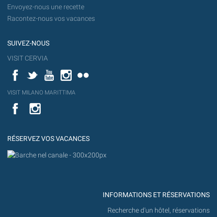
Envoyez-nous une recette
Racontez-nous vos vacances
SUIVEZ-NOUS
VISIT CERVIA
Facebook
Twitter
YouTube
Instagram
Flickr
YouT
VISIT MILANO MARITTIMA
Flick
VISIT
YouTube
MILANO
MARITTIMA
RÉSERVEZ VOS VACANCES
INFORMATIONS ET RÉSERVATIONS
Recherche d'un hôtel, réservations